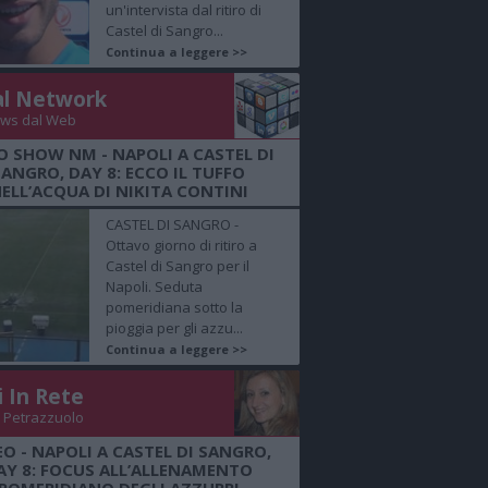
un'intervista dal ritiro di
Castel di Sangro...
Continua a leggere >>
al Network
ws dal Web
O SHOW NM - NAPOLI A CASTEL DI
SANGRO, DAY 8: ECCO IL TUFFO
ELL’ACQUA DI NIKITA CONTINI
CASTEL DI SANGRO -
Ottavo giorno di ritiro a
Castel di Sangro per il
Napoli. Seduta
pomeridiana sotto la
pioggia per gli azzu...
Continua a leggere >>
i In Rete
 Petrazzuolo
EO - NAPOLI A CASTEL DI SANGRO,
AY 8: FOCUS ALL’ALLENAMENTO