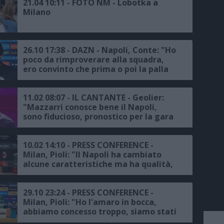
21.04 10:11 - FOTO NM - Lobotka a
Milano
26.10 17:38 - DAZN - Napoli, Conte: "Ho
poco da rimproverare alla squadra,
ero convinto che prima o poi la palla
sarebbe entrata, ora testa al Milan"
11.02 08:07 - IL CANTANTE - Geolier:
"Mazzarri conosce bene il Napoli,
sono fiducioso, pronostico per la gara
con il Milan? Non posso rispondere"
10.02 14:10 - PRESS CONFERENCE -
Milan, Pioli: "Il Napoli ha cambiato
alcune caratteristiche ma ha qualità,
servirà grande attenzione"
29.10 23:24 - PRESS CONFERENCE -
Milan, Pioli: "Ho l'amaro in bocca,
abbiamo concesso troppo, siamo stati
inferiori solo all'Inter e non al Napoli