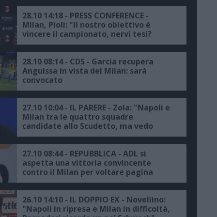
e alla Juve"
28.10 14:18 - PRESS CONFERENCE -
Milan, Pioli: "Il nostro obiettivo è
vincere il campionato, nervi tesi?
Tutto chiarito, Garcia ottimo
allenatore ed il Napoli è una grande
squadra, Kvaratskhelia va tenuto
28.10 08:14 - CDS - Garcia recupera
d'occhio, io presuntuoso? Non credo di
Anguissa in vista del Milan: sarà
esserlo"
convocato
27.10 10:04 - IL PARERE - Zola: "Napoli e
Milan tra le quattro squadre
candidate allo Scudetto, ma vedo
l'Inter favorita, Kvara può cambiare la
partita"
27.10 08:44 - REPUBBLICA - ADL si
aspetta una vittoria convincente
contro il Milan per voltare pagina
26.10 14:10 - IL DOPPIO EX - Novellino:
"Napoli in ripresa e Milan in difficoltà,