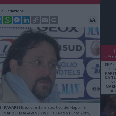
51 di Redazione
k
tter
WhatsApp
Messenger
LinkedIn
Copy
Email
Print
aA
Link
di Vinc
SKY -
È C
PARTE
DA TU
ST
NAZI
BI
GI PAVARESE
, ex direttore sportivo del Napoli, è
a
"NAPOLI MAGAZINE LIVE"
, su Radio Punto Zero,