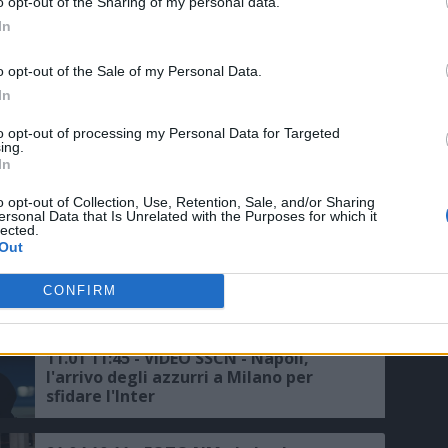
o opt-out of the Sharing of my personal data.
In
o opt-out of the Sale of my Personal Data.
In
to opt-out of processing my Personal Data for Targeted
ing.
In
o opt-out of Collection, Use, Retention, Sale, and/or Sharing
ersonal Data that Is Unrelated with the Purposes for which it
lected.
Out
CONFIRM
E TUTTI IN RETE
11.01 11:45 - VIDEO SSCN - Napoli,
l'arrivo degli azzurri a Milano per
sfidare l'Inter