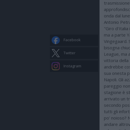
trasmissione 
approfondisc
onda dal lune
Antonio Petra
"Giro d'Italia
ma a parte Y
Facebook
Vingegaard. S
bisogna chiu
Twitter
League, ma an
vittoria dell
Instagram
andrebbe cos
sua onesta pa
Napoli. Gli a
pareggio non 
stagione è st
arrivato un t
secondo post
tutti gli inf
po' noioso? N
andare altrov