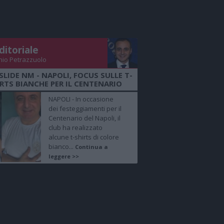
ditoriale
nio Petrazzuolo
SLIDE NM - NAPOLI, FOCUS SULLE T-
RTS BIANCHE PER IL CENTENARIO
NAPOLI - In occasione
dei festeggiamenti per il
Centenario del Napoli, il
club ha realizzato
alcune t-shirts di colore
bianco...
Continua a
leggere >>