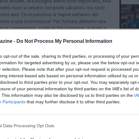
alcio attuale, ora bisogna avere rose importanti, solo
urinho riuscì a vincere con pochi calciatori, ma sono
simi anni. Chi in panchina al Napoli nell'anno del
Conte o una scommessa? Per fortuna abbiamo una
te e competente, credo in De Laurentiis, il quale a
rà anche cittadino onorario di Napoli. Vorrà
azine -
Do Not Process My Personal Information
ostruire un Napoli forte e competitivo, vorrà fare
 Europa. Sorpresa per il centenario? Spero che il
ssa organizzare una bella festa, spero si ricordi
to opt-out of the sale, sharing to third parties, or processing of your per
L'An
n po' di storia del club l'ho scritta anche io. Caos
formation for targeted advertising by us, please use the below opt-out s
del Nu
 e confusione totale nel calcio italiano? Non faccio più
r selection. Please note that after your opt-out request is processed y
FO
tema calcio, ma trovo assurdo che si creino certe
eing interest-based ads based on personal information utilized by us or
R
, si conoscono le difficoltà di alcune partite come il
disclosed to third parties prior to your opt-out. You may separately opt-
losure of your personal information by third parties on the IAB’s list of
, complimenti a chi ha stilato il calendario".
. This information may also be disclosed by us to third parties on the
IA
Participants
that may further disclose it to other third parties.
l Data Processing Opt Outs