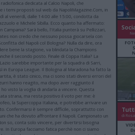
radiofonica dedicata al Calcio Napoli, che
e i temi proposti sul web da NapoliMagazine.Com, in
dì al venerdì, dalle 14:00 alle 15:00, condotta da
zzuolo e Michele Sibilla. Ecco quanto ha affermato:
Soci
 in Campania? Sarà bello, l'Italia punterà su Pellizzari,
Ne
ates non credo che nessuno possa giocarsela con
FOT
confitta del Napoli col Bologna? Nulla da dire, ora
dere bene la stagione, va blindata la Champions
N
che il secondo posto. Finale di Coppa Italia? La
a Lazio sarebbe importante per la squadra di Sarri,
ì in Europa League. Il Bologna al Maradona ha fatto la
rtita, è stato cinico, ma ci sono stati diversi errori del
zzurri hanno reagito, ma dopo aver raggiunto il
ho visto la voglia di andarla a vincere. Questa
ata strana, ma resta positivo il voto per me: è
rofeo, la Supercoppa Italiana, e potrebbe arrivare un
Tutt
o. Confermarsi è sempre difficile, soprattutto con
ortuni che ha dovuto affrontare il Napoli. Campionato un
di Rosa
on so, conta solo vincere, per divertirsi bisogna
VID
e. In Europa facciamo fatica perchè non ci siamo
D