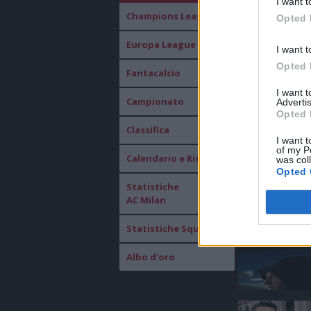
I want t
Champions League
Opted 
Europa League
I want t
Opted 
Fantacalcio
I want 
Campionato
Advertis
Opted 
Classifica
I want t
of my P
Calendario e Risultati
was col
Opted 
Statistiche
AC Milan
ULTIMISSIM
Statistiche Squadre
Albo d'oro