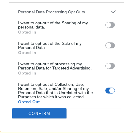
third parties.
Personal Data Processing Opt Outs
I want to opt-out of the Sharing of my
personal data.
Opted In
VAI ALLA VERSIONE CLASSICA
I want to opt-out of the Sale of my
Personal Data.
Opted In
I want to opt-out of processing my
Personal Data for Targeted Advertising.
Il materiale (testo, foto e video) consultabile in questo portale è di nostra proprietà.
Opted In
Alcune foto (screenshot) ed articoli presenti su "Milan Magazine" sono in parte giunti da
internet, in quanto arrivati alla nostra attenzione attraverso regolari comunicati stampa
con immagini e testi allegati ed autorizzati alla pubblicazione, e quindi valutati di
I want to opt-out of Collection, Use,
pubblico dominio. Se i soggetti o gli autori avessero qualcosa in contrario alla
Retention, Sale, and/or Sharing of my
pubblicazione, non avranno che da segnalarlo alla redazione (indirizzo email:
Personal Data that Is Unrelated with the
redazione@napolimagazine.com
), che provvederà prontamente alla rimozione.
Purposes for which it was collected.
"Milan Magazine" non è una testata giornalistica, ma un sito di informazione di
Opted Out
proprietà di Napoli Magazine, e non è in alcun modo collegato alla A.C. Milan, che ne
detiene tutti i marchi e diritti.
CONFIRM