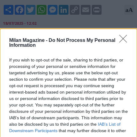
Share
Facebook
Twitter
WhatsApp
Messenger
LinkedIn
Copy
Email
Print
aA
Link
18/07/2025 - 12:02
Sofia Raffaeli parte a razzo, nella World Cup di ginnastica
Milan Magazine -
Do Not Process My Personal
ritmica a Milano, al Forum di Assago. Esordio impressionante
Information
nelle qualificazioni della campionessa azzurra che con il
cerchio? ottiene 29.950, contro il 28.300 della bulgara
If you wish to opt-out of the sale, sharing to third parties, or
Nikolova e il 28.150 dell'ucraina Taisiia Onofriichuk, entrambe
processing of your personal or sensitive information for
protagoniste dei recenti Europei di Tallinn.
targeted advertising by us, please use the below opt-out
section to confirm your selection. Please note that after your
opt-out request is processed you may continue seeing
interest-based ads based on personal information utilized by
us or personal information disclosed to third parties prior to
your opt-out. You may separately opt-out of the further
disclosure of your personal information by third parties on the
IAB’s list of downstream participants. This information may
also be disclosed by us to third parties on the
IAB’s List of
Downstream Participants
that may further disclose it to other