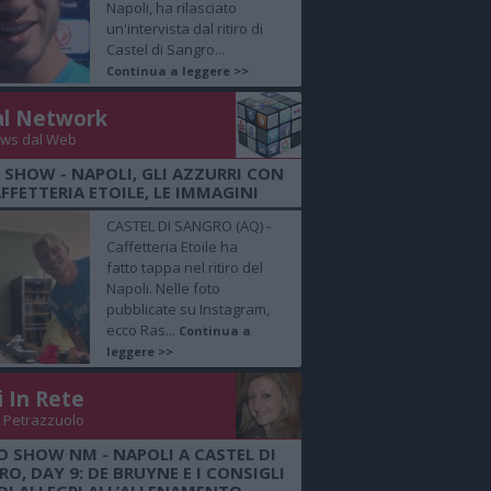
Napoli, ha rilasciato
un'intervista dal ritiro di
Castel di Sangro...
Continua a leggere >>
al Network
ws dal Web
 SHOW - NAPOLI, GLI AZZURRI CON
FFETTERIA ETOILE, LE IMMAGINI
CASTEL DI SANGRO (AQ) -
Caffetteria Etoile ha
fatto tappa nel ritiro del
Napoli. Nelle foto
pubblicate su Instagram,
ecco Ras...
Continua a
leggere >>
i In Rete
 Petrazzuolo
O SHOW NM - NAPOLI A CASTEL DI
O, DAY 9: DE BRUYNE E I CONSIGLI