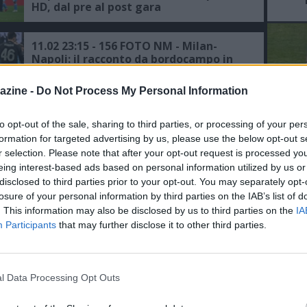
HD, dal pre al post gara
11.02 23:15 - 156 FOTO NM - Milan-
Napoli: il racconto da bordocampo in
HD, dal pre al post gara
azine -
Do Not Process My Personal Information
30.10 02:13 - 355 FOTO NM - Napoli-
Milan: il racconto da bordocampo in
to opt-out of the sale, sharing to third parties, or processing of your per
HD, dal pre al post gara
L'An
formation for targeted advertising by us, please use the below opt-out s
r selection. Please note that after your opt-out request is processed y
del Nu
eing interest-based ads based on personal information utilized by us or
29.10 19:33 - FOTO SHOW NM - Napoli-
VID
disclosed to third parties prior to your opt-out. You may separately opt-
D
Milan, focus da bordocampo prima del
losure of your personal information by third parties on the IAB’s list of
POM
fischio d’inizio
. This information may also be disclosed by us to third parties on the
IA
Participants
that may further disclose it to other third parties.
28.10 13:37 - FOTO SHOW NM - Napoli-
Milan, focus su Rudi Garcia in
conferenza
l Data Processing Opt Outs
19.04 02:12 - 190 FOTO NM - Napoli-