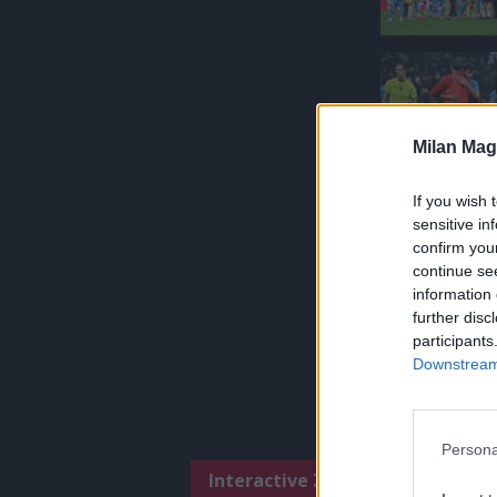
Milan Mag
If you wish 
sensitive in
confirm you
continue se
information 
further disc
participants
Downstream 
Persona
Interactive Zone