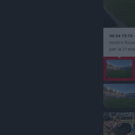
06.04 19:19 
nostro focus
per la 31esi