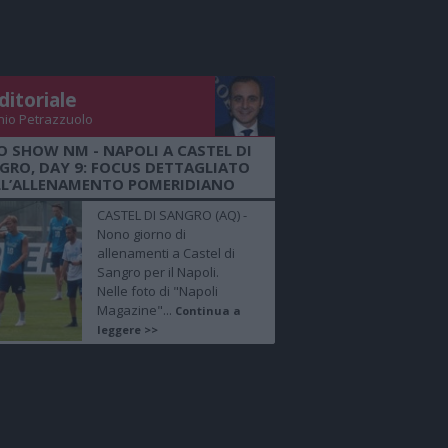
ditoriale
nio Petrazzuolo
O SHOW NM - NAPOLI A CASTEL DI
GRO, DAY 9: FOCUS DETTAGLIATO
LL’ALLENAMENTO POMERIDIANO
CASTEL DI SANGRO (AQ) -
Nono giorno di
allenamenti a Castel di
Sangro per il Napoli.
Nelle foto di "Napoli
Magazine"...
Continua a
leggere >>