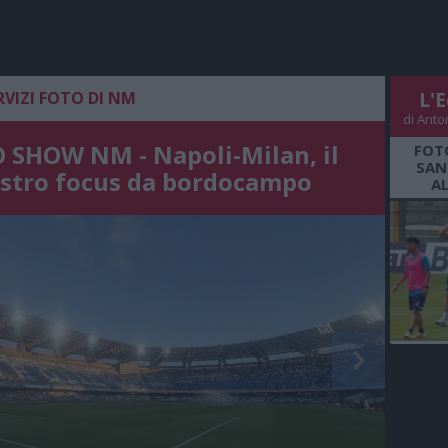
RVIZI FOTO DI NM
L'E
di Anto
 SHOW NM - Napoli-Milan, il
FOT
SAN
stro focus da bordocampo
A