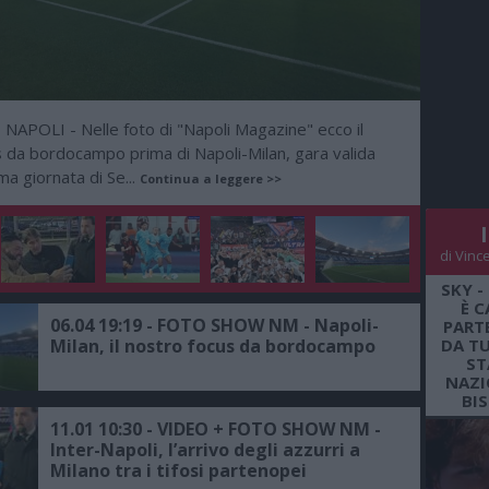
NAPOLI - Nelle foto di "Napoli Magazine" ecco il
-
 da bordocampo prima di Napoli-Milan, gara valida
ma giornata di Se...
Continua a leggere >>
di Vinc
SKY -
È C
06.04 19:19 - FOTO SHOW NM - Napoli-
PARTE
Milan, il nostro focus da bordocampo
DA TU
ST
NAZI
BI
11.01 10:30 - VIDEO + FOTO SHOW NM -
Inter-Napoli, l’arrivo degli azzurri a
Milano tra i tifosi partenopei