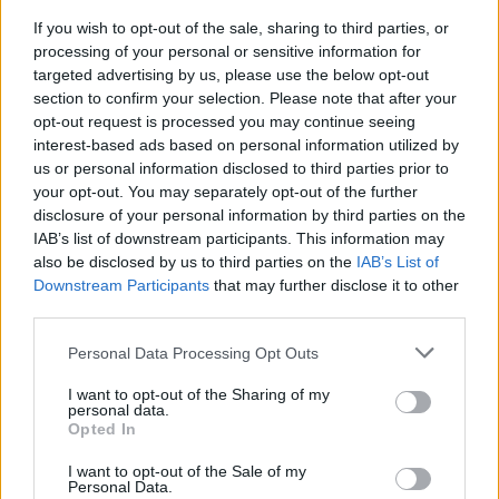
14/12/2026 - 11:56
MEDIASET - Milan-Napoli, sfida per la
If you wish to opt-out of the sale, sharing to third parties, or
Champions
processing of your personal or sensitive information for
targeted advertising by us, please use the below opt-out
section to confirm your selection. Please note that after your
14/12/2026 - 11:41
opt-out request is processed you may continue seeing
MEDIASET - Milan-Napoli, ultime sulle
interest-based ads based on personal information utilized by
formazioni
us or personal information disclosed to third parties prior to
your opt-out. You may separately opt-out of the further
disclosure of your personal information by third parties on the
13/12/2026 - 20:38
IAB’s list of downstream participants. This information may
MILAN - Tra i 22 convocati di Inzaghi out 4
also be disclosed by us to third parties on the
IAB’s List of
difensori: "Il Napoli ha l'attacco più forte
Downstream Participants
that may further disclose it to other
del campionato"
third parties.
13/12/2026 - 20:36
Personal Data Processing Opt Outs
CORRIERE - Milan-Napoli, prevendita flop
anche in trasferta per i tifosi azzurri
I want to opt-out of the Sharing of my
personal data.
Opted In
13/12/2026 - 20:33
I want to opt-out of the Sale of my
Calcio, Ghoulam: "Milan gara più
Personal Data.
importante..."