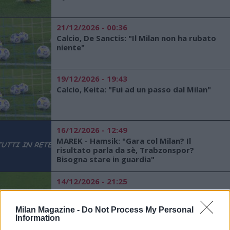
21/12/2026 - 00:36
Calcio, De Sanctis: "Il Milan non ha rubato
niente"
19/12/2026 - 19:43
Calcio, Keita: "Fui ad un passo dal Milan"
16/12/2026 - 12:49
MAREK - Hamsik: "Gara col Milan? Il
risultato parla da sè, Trabzonspor?
Bisogna stare in guardia"
14/12/2026 - 21:25
MILAN - Galliani: "Ammucchiata per il 3°
posto, ce la giocheremo col Napoli,
Milan Magazine -
Champions necessaria"
Do Not Process My Personal
Information