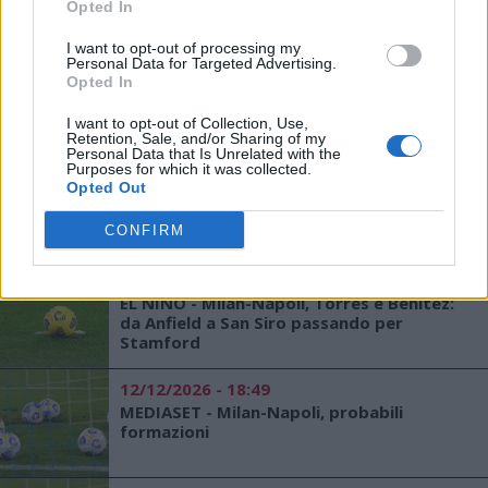
Opted In
I want to opt-out of processing my
13/12/2026 - 14:38
Personal Data for Targeted Advertising.
Opted In
L'AVVERSARIO - Inzaghi: "Il Napoli ha
l'attacco più forte del campionato, sarà
un Milan all'altezza"
I want to opt-out of Collection, Use,
Retention, Sale, and/or Sharing of my
Personal Data that Is Unrelated with the
Purposes for which it was collected.
13/12/2026 - 12:00
Opted Out
MEDIASET - Milan-Napoli, ultime sulle
formazioni
CONFIRM
13/12/2026 - 11:55
EL NINO - Milan-Napoli, Torres e Benitez:
da Anfield a San Siro passando per
Stamford
12/12/2026 - 18:49
MEDIASET - Milan-Napoli, probabili
formazioni