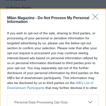
In Primo Piano
In Vetrina
Milan Magazine -
Do Not Process My Personal
Information
L'Angolo
L'Editoriale
If you wish to opt-out of the sale, sharing to third parties, or
processing of your personal or sensitive information for
Lo Scrigno
targeted advertising by us, please use the below opt-out
section to confirm your selection. Please note that after your
Le foto
opt-out request is processed you may continue seeing
Mister Z
interest-based ads based on personal information utilized by
us or personal information disclosed to third parties prior to
Motori
your opt-out. You may separately opt-out of the further
disclosure of your personal information by third parties on the
NM Live
IAB’s list of downstream participants. This information may
Social Network
also be disclosed by us to third parties on the
IAB’s List of
Downstream Participants
that may further disclose it to other
Tutti In Rete
third parties.
Video
Personal Data Processing Opt Outs