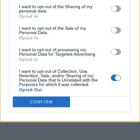
VAI ALLA VERSIONE CLASSICA
I want to opt-out of the Sharing of my
personal data.
Opted In
I want to opt-out of the Sale of my
Personal Data.
Opted In
Il materiale (testo, foto e video) consultabile in questo portale è di nostra proprietà.
Alcune foto (screenshot) ed articoli presenti su "Milan Magazine" sono in parte giunti da
internet, in quanto arrivati alla nostra attenzione attraverso regolari comunicati stampa
I want to opt-out of processing my
con immagini e testi allegati ed autorizzati alla pubblicazione, e quindi valutati di
Personal Data for Targeted Advertising.
pubblico dominio. Se i soggetti o gli autori avessero qualcosa in contrario alla
pubblicazione, non avranno che da segnalarlo alla redazione (indirizzo email:
Opted In
redazione@napolimagazine.com
), che provvederà prontamente alla rimozione.
I want to opt-out of Collection, Use,
"Milan Magazine" non è una testata giornalistica, ma un sito di informazione di
Retention, Sale, and/or Sharing of my
proprietà di Napoli Magazine, e non è in alcun modo collegato alla A.C. Milan, che ne
detiene tutti i marchi e diritti.
Personal Data that Is Unrelated with the
Purposes for which it was collected.
Opted Out
CONFIRM