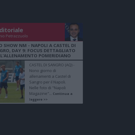
ditoriale
nio Petrazzuolo
O SHOW NM - NAPOLI A CASTEL DI
GRO, DAY 9: FOCUS DETTAGLIATO
LL’ALLENAMENTO POMERIDIANO
CASTEL DI SANGRO (AQ) -
Nono giorno di
allenamenti a Castel di
Sangro per il Napoli.
Nelle foto di "Napoli
Magazine"...
Continua a
leggere >>