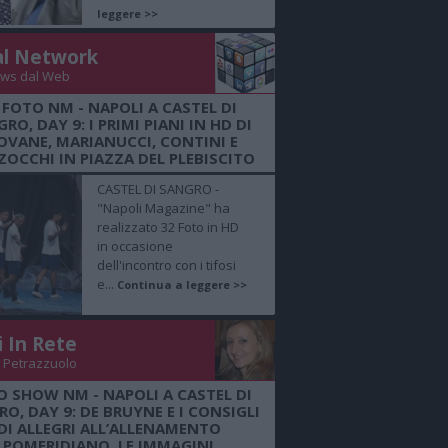
leggere >>
al Network
ws dal Web
 FOTO NM - NAPOLI A CASTEL DI
RO, DAY 9: I PRIMI PIANI IN HD DI
OVANE, MARIANUCCI, CONTINI E
OCCHI IN PIAZZA DEL PLEBISCITO
CASTEL DI SANGRO -
"Napoli Magazine" ha
realizzato 32 Foto in HD
in occasione
dell'incontro con i tifosi
e...
Continua a leggere >>
i In Rete
 Petrazzuolo
O SHOW NM - NAPOLI A CASTEL DI
O, DAY 9: DE BRUYNE E I CONSIGLI
DI ALLEGRI ALL’ALLENAMENTO
POMERIDIANO, LE IMMAGINI