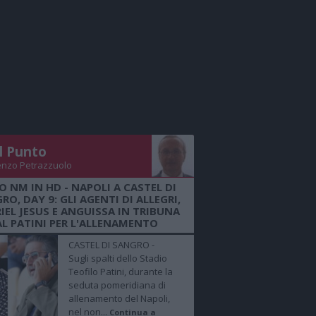
Il Punto
enzo Petrazzuolo
O NM IN HD - NAPOLI A CASTEL DI
RO, DAY 9: GLI AGENTI DI ALLEGRI,
IEL JESUS E ANGUISSA IN TRIBUNA
AL PATINI PER L'ALLENAMENTO
CASTEL DI SANGRO -
Sugli spalti dello Stadio
Teofilo Patini, durante la
seduta pomeridiana di
allenamento del Napoli,
nel non...
Continua a