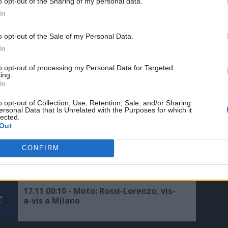
o opt-out of the Sharing of my personal data.
cuore di Milano
In
o opt-out of the Sale of my Personal Data.
30.07 19:00 - Auto, Rally Milano:
In
vincono Miele-Spinetta
to opt-out of processing my Personal Data for Targeted
ing.
In
25.08 18:31 - Evento, Gp Monza: piloti a
Milano su auto d'epoca
o opt-out of Collection, Use, Retention, Sale, and/or Sharing
ersonal Data that Is Unrelated with the Purposes for which it
lected.
Out
19.01 11:14 - LUTTO - Domani a Milano
CONFIRM
le esequie di Poltronieri
17.11 00:10 - Moto: Rossi-Lorenzo, vis-
a-vis a Milano