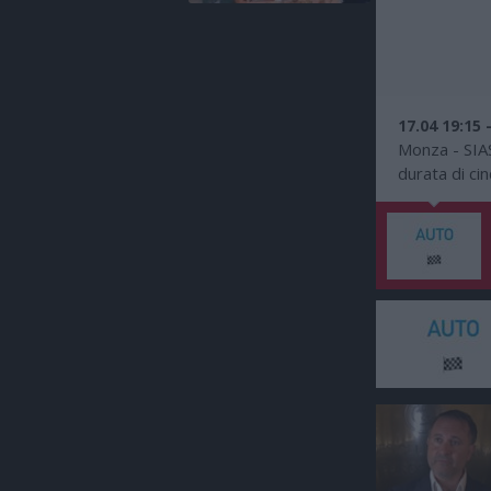
17.04 19:15 
Monza - SIAS
durata di cin