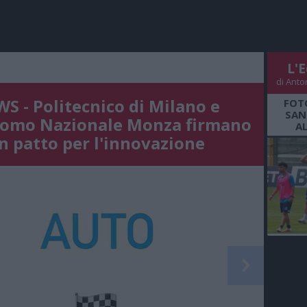
L'E
di Anto
S - Politecnico di Milano e
FOT
SAN
omo Nazionale Monza firmano
A
n patto per l'innovazione