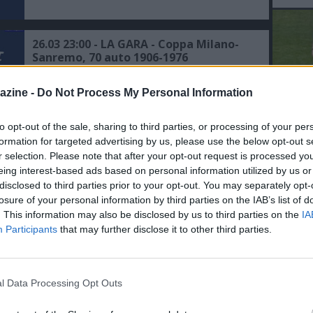
26.03 23:00 - LA GARA - Coppa Milano-
Sanremo, 70 auto 1906-1976
azine -
Do Not Process My Personal Information
16.01 09:00 - Auto: svelato a Milano il
Rally Italia Talent
to opt-out of the sale, sharing to third parties, or processing of your per
L'An
formation for targeted advertising by us, please use the below opt-out s
del Nu
r selection. Please note that after your opt-out request is processed y
VID
eing interest-based ads based on personal information utilized by us or
12.12 17:40 - F1: a Milano la Notte delle
RIE
disclosed to third parties prior to your opt-out. You may separately opt-
Stelle del motorsport
losure of your personal information by third parties on the IAB’s list of
. This information may also be disclosed by us to third parties on the
IA
Participants
that may further disclose it to other third parties.
03.09 20:00 - F1: 100mila presenze al
Milan Festival
l Data Processing Opt Outs
30.08 01:00 - F1: Gp Italia, show nel