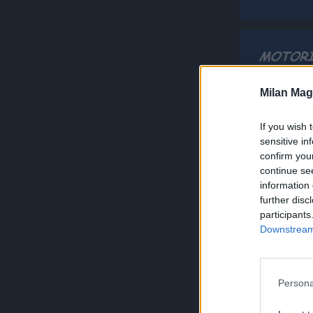
Milan Mag
If you wish 
sensitive in
confirm you
continue se
information 
further disc
participants
Downstream 
Persona