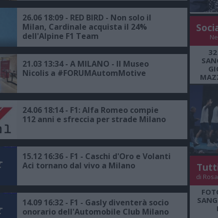
26.06 18:09 - RED BIRD - Non solo il
Milan, Cardinale acquista il 24%
Soci
dell'Alpine F1 Team
Ne
32
SANG
21.03 13:34 - A MILANO - Il Museo
GI
Nicolis a #FORUMAutomMotive
MAZZ
24.06 18:14 - F1: Alfa Romeo compie
112 anni e sfreccia per strade Milano
15.12 16:36 - F1 - Caschi d'Oro e Volanti
Aci tornano dal vivo a Milano
Tutt
di Rosa
FOT
SANGR
14.09 16:32 - F1 - Gasly diventerà socio
onorario dell'Automobile Club Milano