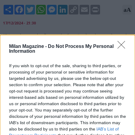
Share
Facebook
Twitter
WhatsApp
Messenger
LinkedIn
Copy
Email
Print
aA
Link
17/12/2024 - 21:30
"Stiamo lavorando alla grande, il nostro è un lavoro di squadra.
Lavoriamo assiduamente per permettere agli atleti di vivere
Milan Magazine -
Do Not Process My Personal
un'Olimpiade fantastica, un'Olimpiade italiana. Stiamo facendo
Information
il massimo, sarà un'eccellenza. Per non parlare dello sliding
center, che sarà un'eccellenza anche dal punto di vista
If you wish to opt-out of the sale, sharing to third parties, or
strutturale". Così il sindaco di Cortina d'Ampezzo, Gianluca
processing of your personal or sensitive information for
Lorenzi, nel corso della cerimonia di consegna dei Collari
targeted advertising by us, please use the below opt-out
d'Oro, in vista delle Olimpiadi invernali di Milano-Cortina 2026.
section to confirm your selection. Please note that after your
opt-out request is processed you may continue seeing
interest-based ads based on personal information utilized by
us or personal information disclosed to third parties prior to
your opt-out. You may separately opt-out of the further
disclosure of your personal information by third parties on the
IAB’s list of downstream participants. This information may
also be disclosed by us to third parties on the
IAB’s List of