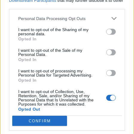
Downstream Participants
that may further disclose it to other
third parties.
Personal Data Processing Opt Outs
I want to opt-out of the Sharing of my
personal data.
Opted In
I want to opt-out of the Sale of my
VAI ALLA VERSIONE CLASSICA
Personal Data.
Opted In
I want to opt-out of processing my
Personal Data for Targeted Advertising.
Opted In
Il materiale (testo, foto e video) consultabile in questo portale è di nostra proprietà.
Alcune foto (screenshot) ed articoli presenti su "Milan Magazine" sono in parte giunti da
internet, in quanto arrivati alla nostra attenzione attraverso regolari comunicati stampa
I want to opt-out of Collection, Use,
con immagini e testi allegati ed autorizzati alla pubblicazione, e quindi valutati di
Retention, Sale, and/or Sharing of my
pubblico dominio. Se i soggetti o gli autori avessero qualcosa in contrario alla
Personal Data that Is Unrelated with the
pubblicazione, non avranno che da segnalarlo alla redazione (indirizzo email:
Purposes for which it was collected.
redazione@napolimagazine.com
), che provvederà prontamente alla rimozione.
Opted Out
"Milan Magazine" non è una testata giornalistica, ma un sito di informazione di
proprietà di Napoli Magazine, e non è in alcun modo collegato alla A.C. Milan, che ne
CONFIRM
detiene tutti i marchi e diritti.