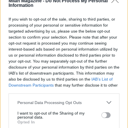
Milan Magazine -
Do Not Process My Personal
Information
l'unico e ultimo maestro d'ascia del lago - vantano storicità e
passione che si tramandano da generazioni con amore e
dedizione. Per noi è un onore ospitare questa mostra, che è
If you wish to opt-out of the sale, sharing to third parties, or
diretta in modo particolare ai giovani, per far conoscere i
processing of your personal or sensitive information for
valori dello sport, delle Olimpiadi e delle Paralimpiadi che
targeted advertising by us, please use the below opt-out
ospiteremo presto nella no-stra regione". A lui fa eco la
section to confirm your selection. Please note that after your
moglie Paola Matteri: "Il nostro lavoro rispecchia i valori
opt-out request is processed you may continue seeing
interest-based ads based on personal information utilized by
olimpici e le performance degli atleti fatte di co-stanza, fatica
us or personal information disclosed to third parties prior to
e perfezione. Mi sono commossa nel vedere queste
your opt-out. You may separately opt-out of the further
immagini". Francesca Matteri aggiunge: "Questa mostra non è
disclosure of your personal information by third parties on the
solo un'opportunità per mostrare ai giovani le difficoltà che si
IAB’s list of downstream participants. This information may
incon-trano praticando sport a determinati livelli ma anche
also be disclosed by us to third parties on the
IAB’s List of
l'occasione per far capire loro che lo sport, alle volte, può
Downstream Participants
that may further disclose it to other
essere salvezza. - E puntualizza - Cerchiamo, infatti, di
third parties.
trasmettere questi valori anche attraverso la nostra
Associazione "L'Arcobaleno di Maddi" che si occupa di
Personal Data Processing Opt Outs
supportare i minori attraverso lo studio e lo sport. Ecco
perché siamo onorati di poter accogliere questa meravigliosa
I want to opt-out of the Sharing of my
personal data.
mostra".
Opted In