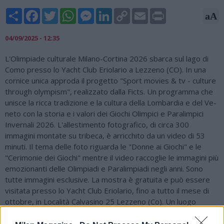
Share
Facebook
Twitter
WhatsApp
Messenger
LinkedIn
Copy
Email
Print
aA
Link
04/09/2025 - 12:35
L'Olimpiade culturale Milano-Cortina 2026 sbarca sul lago di
Como presso lo Yacht Club Eriolario a Lezzeno (CO). In una
cornice unica approda il progetto "Sport movies & tv - culture
through olympism", realizzato dalla Ficts. Un programma che
unisce la ricca tradizione e la cultura della Lombardia e del Ve-
neto con la storia e i valori dei Giochi Olimpici e Paralimpici
Invernali 2026. L'allestimento fotografico, di circa 300
immagini montate su tribeca, è arricchito da un video di 53
minuti. Il tema delle foto riguarda le "Donne ai Giochi" e le
"Cerimonie dei Giochi" mentre il video raccoglie le immagini più
emozionanti delle Olimpiadi e Paralimpiadi negli anni. Sono
tutte immagini esclusive. La mostra è gratuita e può essere
visitata presso lo Yacht Club Eriolario, fino a tutto il mese di
ottobre, in Località Calvasino 25 Lezzeno (Co). Un luogo
storico sul lago di Como, nato nel 1865. "Le Olimpiadi e le
Paralimpiadi, come il nostro lavoro - spiega Erio Matteri è