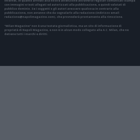
internet, in quanto arrivati alla nostra attenzione attraverso regolari comunicati stampa
con immagini e testi allegati ed autorizzati alla pubblicazione, e quindi valutati di
pubblico dominio. Se i soggetti o gli autori avessero qualcosa in contrario alla
pubblicazione, non avranno che da segnalarlo alla redazione (indirizzo email:
redazione@napolimagazine.com
), che provvederà prontamente alla rimozione.
"Milan Magazine" non è una testata giornalistica, ma un sito di informazione di
proprietà di Napoli Magazine, e non è in alcun modo collegato alla A.C. Milan, che ne
detiene tutti i marchi e diritti.