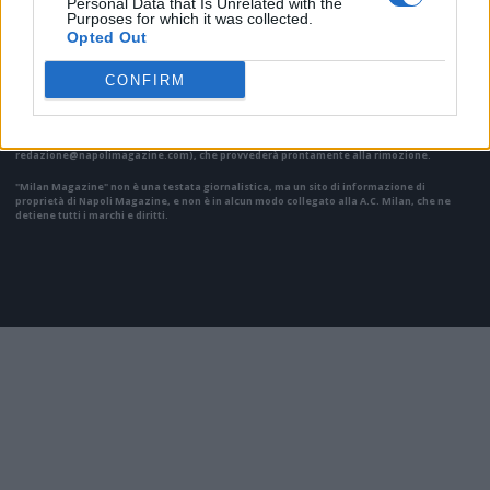
Personal Data that Is Unrelated with the
Purposes for which it was collected.
Opted Out
Il materiale (testo, foto e video) consultabile in questo portale è di nostra proprietà.
CONFIRM
Alcune foto (screenshot) ed articoli presenti su "Milan Magazine" sono in parte giunti da
internet, in quanto arrivati alla nostra attenzione attraverso regolari comunicati stampa
con immagini e testi allegati ed autorizzati alla pubblicazione, e quindi valutati di
pubblico dominio. Se i soggetti o gli autori avessero qualcosa in contrario alla
pubblicazione, non avranno che da segnalarlo alla redazione (indirizzo email:
redazione@napolimagazine.com
), che provvederà prontamente alla rimozione.
"Milan Magazine" non è una testata giornalistica, ma un sito di informazione di
proprietà di Napoli Magazine, e non è in alcun modo collegato alla A.C. Milan, che ne
detiene tutti i marchi e diritti.