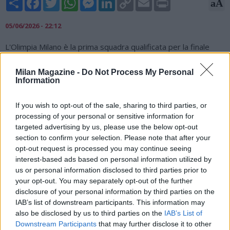
aA
Link
05/06/2026 - 22:12
L'Olimpia Milano è la prima squadra qualificata per la finale
Scudetto della Serie A di basket. Al Forum di Assago, la
formazione di Poeta batte 91-86 Brescia, seconda al termine
Milan Magazine -
Do Not Process My Personal
della Regular Season, chiudendo così la serie sul 3-1 grazie ai
Information
18 punti di Brooks e ai 14 di Nebo, fondamentali per
accelerare nel primo e nell'ultimo quarto. A questo punto,
If you wish to opt-out of the sale, sharing to third parties, or
l'Olimpia aspetta la sua avversaria: sarà una tra la Virtus
processing of your personal or sensitive information for
Bologna e Venezia, avanti 2-1.
targeted advertising by us, please use the below opt-out
section to confirm your selection. Please note that after your
opt-out request is processed you may continue seeing
interest-based ads based on personal information utilized by
us or personal information disclosed to third parties prior to
your opt-out. You may separately opt-out of the further
disclosure of your personal information by third parties on the
IAB’s list of downstream participants. This information may
also be disclosed by us to third parties on the
IAB’s List of
Downstream Participants
that may further disclose it to other