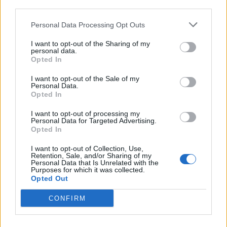
third parties.
Personal Data Processing Opt Outs
I want to opt-out of the Sharing of my
personal data.
Opted In
VAI ALLA VERSIONE CLASSICA
I want to opt-out of the Sale of my
Personal Data.
Opted In
I want to opt-out of processing my
Personal Data for Targeted Advertising.
Il materiale (testo, foto e video) consultabile in questo portale è di nostra proprietà.
Opted In
Alcune foto (screenshot) ed articoli presenti su "Milan Magazine" sono in parte giunti da
internet, in quanto arrivati alla nostra attenzione attraverso regolari comunicati stampa
con immagini e testi allegati ed autorizzati alla pubblicazione, e quindi valutati di
I want to opt-out of Collection, Use,
pubblico dominio. Se i soggetti o gli autori avessero qualcosa in contrario alla
Retention, Sale, and/or Sharing of my
pubblicazione, non avranno che da segnalarlo alla redazione (indirizzo email:
Personal Data that Is Unrelated with the
redazione@napolimagazine.com
), che provvederà prontamente alla rimozione.
Purposes for which it was collected.
Opted Out
"Milan Magazine" non è una testata giornalistica, ma un sito di informazione di
proprietà di Napoli Magazine, e non è in alcun modo collegato alla A.C. Milan, che ne
detiene tutti i marchi e diritti.
CONFIRM