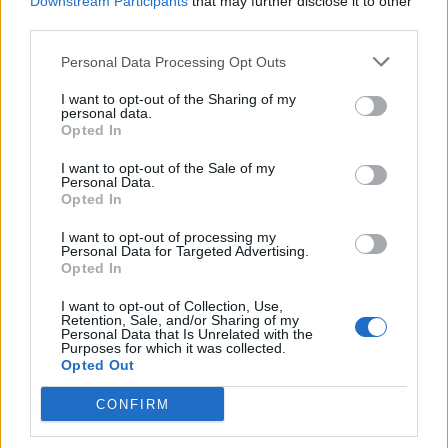
Downstream Participants
that may further disclose it to other
third parties.
Personal Data Processing Opt Outs
I want to opt-out of the Sharing of my
personal data.
Opted In
I want to opt-out of the Sale of my
VAI ALLA VERSIONE CLASSICA
Personal Data.
Opted In
I want to opt-out of processing my
Personal Data for Targeted Advertising.
Opted In
Il materiale (testo, foto e video) consultabile in questo portale è di nostra proprietà.
Alcune foto (screenshot) ed articoli presenti su "Milan Magazine" sono in parte giunti da
internet, in quanto arrivati alla nostra attenzione attraverso regolari comunicati stampa
I want to opt-out of Collection, Use,
con immagini e testi allegati ed autorizzati alla pubblicazione, e quindi valutati di
Retention, Sale, and/or Sharing of my
pubblico dominio. Se i soggetti o gli autori avessero qualcosa in contrario alla
Personal Data that Is Unrelated with the
pubblicazione, non avranno che da segnalarlo alla redazione (indirizzo email:
Purposes for which it was collected.
redazione@napolimagazine.com
), che provvederà prontamente alla rimozione.
Opted Out
"Milan Magazine" non è una testata giornalistica, ma un sito di informazione di
proprietà di Napoli Magazine, e non è in alcun modo collegato alla A.C. Milan, che ne
CONFIRM
detiene tutti i marchi e diritti.