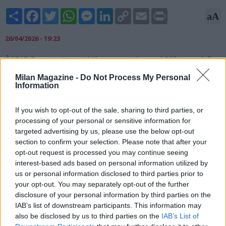
Share
Facebook
Twitter
WhatsApp
Messenger
LinkedIn
Copy
Email
Print
aA
Link
26/04/2026 - 19:23
È l’EA7 Emporio Armani Milano a sorridere nel 28º turno della
Serie A di basket. L’Olimpia batte 90-85 l’Umana Reyer
Milan Magazine -
Do Not Process My Personal
Venezia nello scontro diretto per il terzo posto in scena al
Information
Taliercio e si porta così a 38 punti in classifica, a +2 proprio sui
veneti. Questo successo permette pure alla squadra di coach
If you wish to opt-out of the sale, sharing to third parties, or
Peppe Poeta di accorciare momentaneamente a -2 rispetto a
processing of your personal or sensitive information for
Bologna e Brescia, in attesa che scendano in campo
targeted advertising by us, please use the below opt-out
rispettivamente contro Trieste e Treviso.
section to confirm your selection. Please note that after your
opt-out request is processed you may continue seeing
interest-based ads based on personal information utilized by
us or personal information disclosed to third parties prior to
your opt-out. You may separately opt-out of the further
disclosure of your personal information by third parties on the
IAB’s list of downstream participants. This information may
also be disclosed by us to third parties on the
IAB’s List of