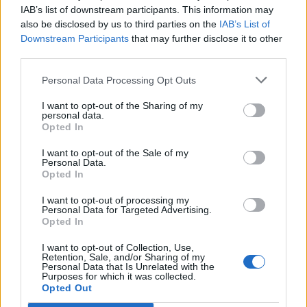
IAB’s list of downstream participants. This information may
also be disclosed by us to third parties on the
IAB’s List of
Downstream Participants
that may further disclose it to other
third parties.
Personal Data Processing Opt Outs
I want to opt-out of the Sharing of my
personal data.
Opted In
I want to opt-out of the Sale of my
Personal Data.
Opted In
VAI ALLA VERSIONE CLASSICA
I want to opt-out of processing my
Personal Data for Targeted Advertising.
Opted In
I want to opt-out of Collection, Use,
Retention, Sale, and/or Sharing of my
Personal Data that Is Unrelated with the
Il materiale (testo, foto e video) consultabile in questo portale è di nostra proprietà.
Alcune foto (screenshot) ed articoli presenti su "Milan Magazine" sono in parte giunti da
Purposes for which it was collected.
internet, in quanto arrivati alla nostra attenzione attraverso regolari comunicati stampa
Opted Out
con immagini e testi allegati ed autorizzati alla pubblicazione, e quindi valutati di
pubblico dominio. Se i soggetti o gli autori avessero qualcosa in contrario alla