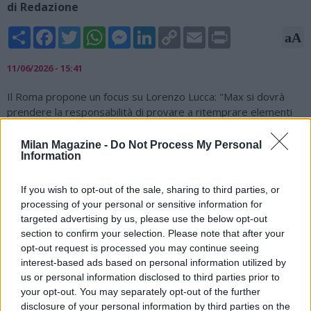
di Redazione
Share
Facebook
Twitter
WhatsApp
Messenger
LinkedIn
Copy
Email
Print
aA
Link
11/06/2026 - 15:41
Il Roma propone un focus su Lorenzo Lucca: "Max si dovrà
prendere la responsabilità di provare a ritemprare elementi
che non sono così scarsi così come si vuole fare credere.
Hanno tante qualità Lucca e Lang. Devono solo trovare il
Milan Magazine -
Do Not Process My Personal
Information
modo giusto per metterle in mostra. Allegri non si ferma
davanti alle apparenze. Lucca è un attaccante che avrebbe
voluto al Milan. I rossoneri, a caccia di un centravanti, si misero
If you wish to opt-out of the sale, sharing to third parties, or
sulle tracce del piemontese. Ma il Napoli bruciò tutti e trovò
processing of your personal or sensitive information for
l'accordo con l'Udinese. A meno di cessioni prima del 17 luglio,
targeted advertising by us, please use the below opt-out
Lucca farà parte della comitiva che si trasferirà in Trentino,
section to confirm your selection. Please note that after your
opt-out request is processed you may continue seeing
dovrà cercare di dare il massimo per prendersi una rivincita in
interest-based ads based on personal information utilized by
Italia con la maglia del Napoli".
us or personal information disclosed to third parties prior to
your opt-out. You may separately opt-out of the further
disclosure of your personal information by third parties on the