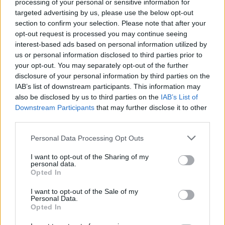
processing of your personal or sensitive information for
transizione. Oggi investire in giovani talenti è complicato: se
targeted advertising by us, please use the below opt-out
all’estero si spendono 60 milioni per un diciottenne, in Italia
section to confirm your selection. Please note that after your
difficilmente si supera la metà. Inoltre, molti club devono
opt-out request is processed you may continue seeing
ricorrere alle plusvalenze per chiudere i bilanci, mentre i diritti
interest-based ads based on personal information utilized by
tv internazionali hanno un valore molto inferiore rispetto ad
us or personal information disclosed to third parties prior to
altri campionati”.
your opt-out. You may separately opt-out of the further
disclosure of your personal information by third parties on the
Un altro tema cruciale riguarda gli stadi: “San Siro è un simbolo
IAB’s list of downstream participants. This information may
storico, e ricordi come la mia prima partita contro il Benfica
also be disclosed by us to third parties on the
IAB’s List of
restano indelebili. Ma per crescere servono impianti moderni,
Downstream Participants
that may further disclose it to other
che portino innovazione e nuove esperienze ai tifosi,
third parties.
aggiornando anche l’immagine dei club”.
Personal Data Processing Opt Outs
I want to opt-out of the Sharing of my
personal data.
Opted In
I want to opt-out of the Sale of my
Personal Data.
Opted In