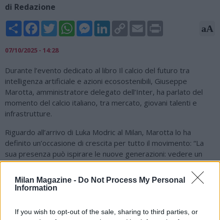
di Redazione
Share
Facebook
Twitter
WhatsApp
Messenger
LinkedIn
Copy
Email
Print
aA
Link
07/10/2025 - 14:28
Durante l’evento dedicato al libro Il calcio del futuro tra
intelligenza artificiale e azioni ecosostenibili, Giuseppe
Marotta, amministratore delegato dell’Inter, ha parlato del
momento del calcio italiano, tra mercato, giovani talenti e
infrastrutture.
Riguardo all’arrivo di Luka Modric al Milan, Marotta lo ha
definito un’occasione di crescita per tutto il movimento: “La
sua presenza può ispirare le nuove generazioni: vedere un
campione del suo calibro spinge i ragazzi a studiarne i gesti, a
provare a ripeterli negli allenamenti, e insegna molto più della
Milan Magazine -
Do Not Process My Personal
teoria”.
Information
Il dirigente ha poi evidenziato i limiti economici del nostro
If you wish to opt-out of the sale, sharing to third parties, or
campionato: “Il calcio italiano sta vivendo una fase di