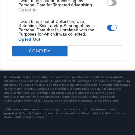
I want to opt-out of processing my
Personal Data for Targeted Advertising.
Opted In
I want to opt-out of Collection, Use,
Retention, Sale, and/or Sharing of my
Personal Data that Is Unrelated with the
Purposes for which it was collected.
Opted Out
VAI ALLA VERSIONE CLASSICA
CONFIRM
Il materiale (testo, foto e video) consultabile in questo portale è di nostra proprietà.
Alcune foto (screenshot) ed articoli presenti su "Milan Magazine" sono in parte giunti da
internet, in quanto arrivati alla nostra attenzione attraverso regolari comunicati stampa
con immagini e testi allegati ed autorizzati alla pubblicazione, e quindi valutati di
pubblico dominio. Se i soggetti o gli autori avessero qualcosa in contrario alla
pubblicazione, non avranno che da segnalarlo alla redazione (indirizzo email:
redazione@napolimagazine.com
), che provvederà prontamente alla rimozione.
"Milan Magazine" non è una testata giornalistica, ma un sito di informazione di
proprietà di Napoli Magazine, e non è in alcun modo collegato alla A.C. Milan, che ne
detiene tutti i marchi e diritti.