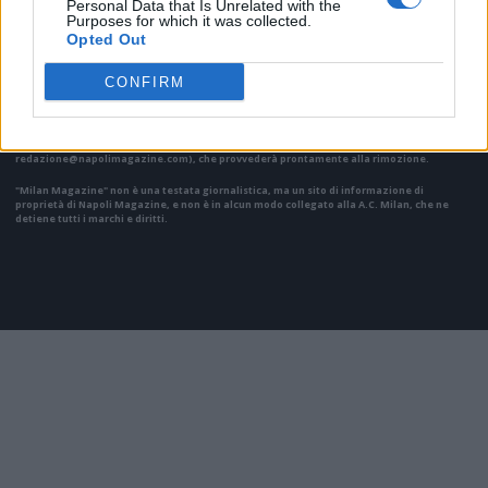
Personal Data that Is Unrelated with the
Purposes for which it was collected.
Opted Out
Il materiale (testo, foto e video) consultabile in questo portale è di nostra proprietà.
CONFIRM
Alcune foto (screenshot) ed articoli presenti su "Milan Magazine" sono in parte giunti da
internet, in quanto arrivati alla nostra attenzione attraverso regolari comunicati stampa
con immagini e testi allegati ed autorizzati alla pubblicazione, e quindi valutati di
pubblico dominio. Se i soggetti o gli autori avessero qualcosa in contrario alla
pubblicazione, non avranno che da segnalarlo alla redazione (indirizzo email:
redazione@napolimagazine.com
), che provvederà prontamente alla rimozione.
"Milan Magazine" non è una testata giornalistica, ma un sito di informazione di
proprietà di Napoli Magazine, e non è in alcun modo collegato alla A.C. Milan, che ne
detiene tutti i marchi e diritti.