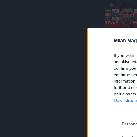
Milan Mag
If you wish 
sensitive in
confirm you
continue se
information 
further disc
participants
Downstream 
Persona