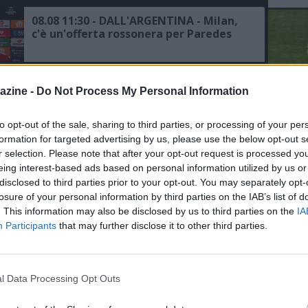
08.08 11:30 - DALL'ARGENTINA - Milan,
c'è un'offerta rossonera per Paredes
07.08 19:43 - SKY - Milan, Jashari:
azine -
Do Not Process My Personal Information
"Amorim? Mi piace il suo calcio, è un
gioco dominante e di intensità, ho
grande rispetto per il mister"
to opt-out of the sale, sharing to third parties, or processing of your per
L'An
formation for targeted advertising by us, please use the below opt-out s
del Nu
07.08 19:31 - UFFICIALE - Milan,
r selection. Please note that after your opt-out request is processed y
VID
risoluzione consensuale con Bennacer,
eing interest-based ads based on personal information utilized by us or
RIE
il comunicato
disclosed to third parties prior to your opt-out. You may separately opt-
losure of your personal information by third parties on the IAB’s list of
. This information may also be disclosed by us to third parties on the
IA
07.08 17:59 - AMICHEVOLI - Milan-
Participants
that may further disclose it to other third parties.
Chelsea, le probabili formazioni
l Data Processing Opt Outs
07.08 14:16 - MILAN - Amorim: "Il
gruppo è numeroso e siamo al