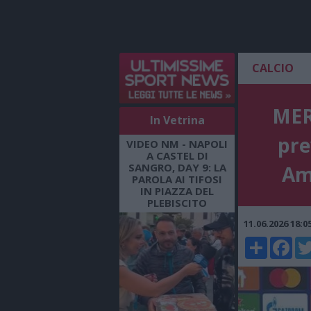
CALCIO
MER
In Vetrina
pre
VIDEO NM - NAPOLI
A CASTEL DI
SANGRO, DAY 9: LA
Amo
PAROLA AI TIFOSI
IN PIAZZA DEL
PLEBISCITO
11.06.2026 18:
Share
Faceboo
Twi