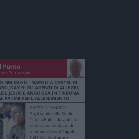
Il Punto
enzo Petrazzuolo
O NM IN HD - NAPOLI A CASTEL DI
RO, DAY 9: GLI AGENTI DI ALLEGRI,
IEL JESUS E ANGUISSA IN TRIBUNA
AL PATINI PER L'ALLENAMENTO
CASTEL DI SANGRO -
Sugli spalti dello Stadio
Teofilo Patini, durante la
seduta pomeridiana di
allenamento del Napoli,
nel non...
Continua a