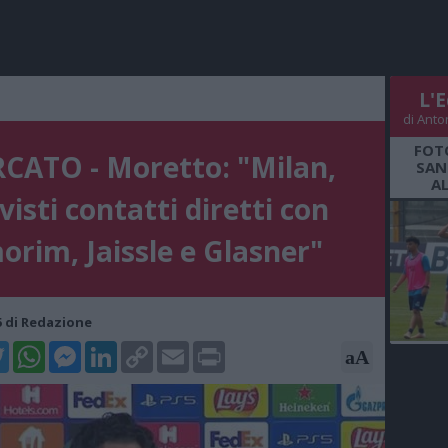
L'E
di Anto
FOT
CATO - Moretto: "Milan,
SAN
A
visti contatti diretti con
rim, Jaissle e Glasner"
05 di Redazione
k
tter
WhatsApp
Messenger
LinkedIn
Copy
Email
Print
aA
Link