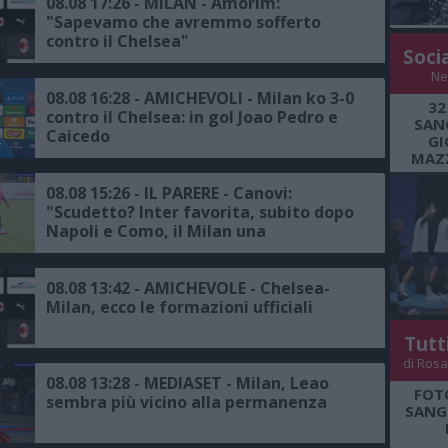
08.08 17:26 - MILAN - Amorim:
"Sapevamo che avremmo sofferto
contro il Chelsea"
Soci
Ne
08.08 16:28 - AMICHEVOLI - Milan ko 3-0
32
contro il Chelsea: in gol Joao Pedro e
SANG
Caicedo
GI
MAZZ
08.08 15:26 - IL PARERE - Canovi:
"Scudetto? Inter favorita, subito dopo
Napoli e Como, il Milan una
scommessa"
08.08 13:42 - AMICHEVOLE - Chelsea-
Milan, ecco le formazioni ufficiali
Tutt
di Rosa
08.08 13:28 - MEDIASET - Milan, Leao
FOT
sembra più vicino alla permanenza
SANGR