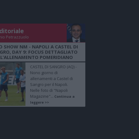
ditoriale
nio Petrazzuolo
O SHOW NM - NAPOLI A CASTEL DI
GRO, DAY 9: FOCUS DETTAGLIATO
LL’ALLENAMENTO POMERIDIANO
CASTEL DI SANGRO (AQ) -
Nono giorno di
allenamenti a Castel di
Sangro per il Napoli.
Nelle foto di "Napoli
Magazine"...
Continua a
leggere >>