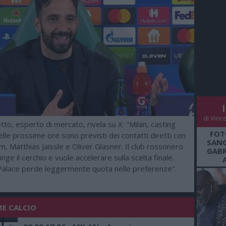
di Vinc
o, esperto di mercato, rivela su X: "Milan, casting
FOT
elle prossime ore sono previsti dei contatti diretti con
SANG
 Matthias Jaissle e Oliver Glasner. Il club rossonero
GABR
nge il cerchio e vuole accelerare sulla scelta finale.
 Palace perde leggermente quota nelle preferenze".
ME CALCIO