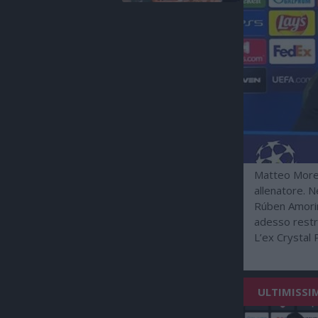
Matteo Morett
allenatore. N
Rúben Amorim,
adesso restri
L’ex Crystal
ULTIMISSI