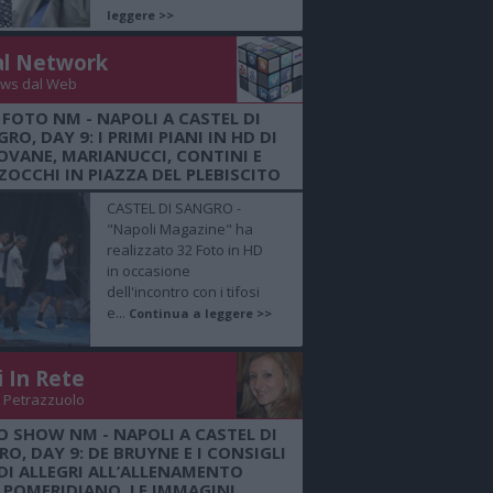
leggere >>
al Network
ws dal Web
 FOTO NM - NAPOLI A CASTEL DI
RO, DAY 9: I PRIMI PIANI IN HD DI
OVANE, MARIANUCCI, CONTINI E
OCCHI IN PIAZZA DEL PLEBISCITO
CASTEL DI SANGRO -
"Napoli Magazine" ha
realizzato 32 Foto in HD
in occasione
dell'incontro con i tifosi
e...
Continua a leggere >>
i In Rete
 Petrazzuolo
O SHOW NM - NAPOLI A CASTEL DI
O, DAY 9: DE BRUYNE E I CONSIGLI
DI ALLEGRI ALL’ALLENAMENTO
POMERIDIANO, LE IMMAGINI