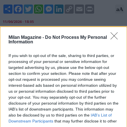
Share
Facebook
Twitter
WhatsApp
Messenger
LinkedIn
Copy
Email
Print
aA
Link
11/06/2026 - 18:05
Matteo Moretto, esperto di mercato, rivela su X: "Milan,
Milan Magazine -
Do Not Process My Personal
casting allenatore. Nelle prossime ore sono previsti dei
Information
contatti diretti con Rúben Amorim, Matthias Jaissle e Oliver
Glasner. Il club rossonero adesso restringe il cerchio e vuole
If you wish to opt-out of the sale, sharing to third parties, or
accelerare sulla scelta finale. L’ex Crystal Palace perde
processing of your personal or sensitive information for
leggermente quota nelle preferenze".
targeted advertising by us, please use the below opt-out
section to confirm your selection. Please note that after your
opt-out request is processed you may continue seeing
interest-based ads based on personal information utilized by
us or personal information disclosed to third parties prior to
your opt-out. You may separately opt-out of the further
disclosure of your personal information by third parties on the
IAB’s list of downstream participants. This information may
also be disclosed by us to third parties on the
IAB’s List of
Downstream Participants
that may further disclose it to other