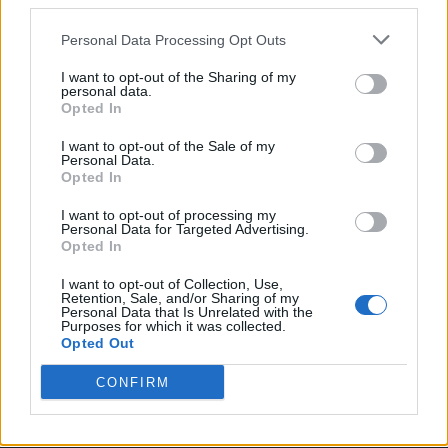
third parties.
Personal Data Processing Opt Outs
I want to opt-out of the Sharing of my
personal data.
Opted In
VAI ALLA VERSIONE CLASSICA
I want to opt-out of the Sale of my
Personal Data.
Opted In
I want to opt-out of processing my
Personal Data for Targeted Advertising.
Il materiale (testo, foto e video) consultabile in questo portale è di nostra proprietà.
Opted In
Alcune foto (screenshot) ed articoli presenti su "Milan Magazine" sono in parte giunti da
internet, in quanto arrivati alla nostra attenzione attraverso regolari comunicati stampa
con immagini e testi allegati ed autorizzati alla pubblicazione, e quindi valutati di
I want to opt-out of Collection, Use,
pubblico dominio. Se i soggetti o gli autori avessero qualcosa in contrario alla
Retention, Sale, and/or Sharing of my
pubblicazione, non avranno che da segnalarlo alla redazione (indirizzo email:
Personal Data that Is Unrelated with the
redazione@napolimagazine.com
), che provvederà prontamente alla rimozione.
Purposes for which it was collected.
"Milan Magazine" non è una testata giornalistica, ma un sito di informazione di
Opted Out
proprietà di Napoli Magazine, e non è in alcun modo collegato alla A.C. Milan, che ne
detiene tutti i marchi e diritti.
CONFIRM