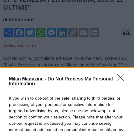
ULTIME"
di Redazione
Share
Facebook
Twitter
WhatsApp
Messenger
LinkedIn
Copy
Email
Print
aA
Link
16/05/2026 - 12:15
Niccolò Schira, giornalista ed esperto di mercato, scrive su X:
"Escl. - Previsto un incontro a Milano lunedì tra Sporting CP e
Venezia per Issa Doumbia. Il Venezia chiede 25 milioni (bonus
inclusi) per cedere il centrocampista. Doumbia ha dato il via
Milan Magazine -
Do Not Process My Personal
Information
libera al trasferimento allo Sporting con un contratto fino al
2031. Lo Sporting è pronto a offrire circa 18-20 milioni".
If you wish to opt-out of the sale, sharing to third parties, or
?? Excl. - Expected a meeting in Milan in Monday between
processing of your personal or sensitive information for
#SportingCP
and
#Venezia
for Issa
#Doumbia
. Venezia ask
targeted advertising by us, please use the below opt-out
25M (bonuses included) to sell the midfielder. Doumbia has
section to confirm your selection. Please note that after your
given the green light to join
#Sporting
with a contract until
opt-out request is processed you may continue seeing
2031. Sporting are set to offer around 18-20M
interest-based ads based on personal information utilized by