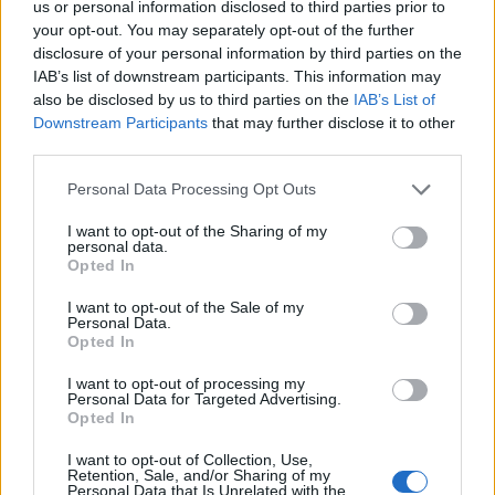
https://t.co/uNTBRjESRU
us or personal information disclosed to third parties prior to
your opt-out. You may separately opt-out of the further
— Nicolò Schira (@NicoSchira)
May 16, 2026
disclosure of your personal information by third parties on the
IAB’s list of downstream participants. This information may
also be disclosed by us to third parties on the
IAB’s List of
Downstream Participants
that may further disclose it to other
third parties.
Personal Data Processing Opt Outs
I want to opt-out of the Sharing of my
personal data.
Opted In
I want to opt-out of the Sale of my
Personal Data.
Opted In
I want to opt-out of processing my
Personal Data for Targeted Advertising.
Opted In
VAI ALLA VERSIONE CLASSICA
I want to opt-out of Collection, Use,
Retention, Sale, and/or Sharing of my
Personal Data that Is Unrelated with the