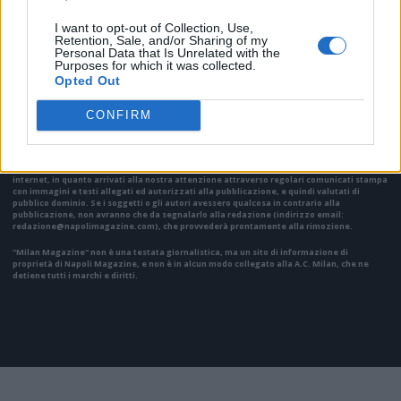
I want to opt-out of Collection, Use,
Retention, Sale, and/or Sharing of my
Personal Data that Is Unrelated with the
VAI ALLA VERSIONE CLASSICA
Purposes for which it was collected.
Opted Out
CONFIRM
Il materiale (testo, foto e video) consultabile in questo portale è di nostra proprietà.
Alcune foto (screenshot) ed articoli presenti su "Milan Magazine" sono in parte giunti da
internet, in quanto arrivati alla nostra attenzione attraverso regolari comunicati stampa
con immagini e testi allegati ed autorizzati alla pubblicazione, e quindi valutati di
pubblico dominio. Se i soggetti o gli autori avessero qualcosa in contrario alla
pubblicazione, non avranno che da segnalarlo alla redazione (indirizzo email:
redazione@napolimagazine.com
), che provvederà prontamente alla rimozione.
"Milan Magazine" non è una testata giornalistica, ma un sito di informazione di
proprietà di Napoli Magazine, e non è in alcun modo collegato alla A.C. Milan, che ne
detiene tutti i marchi e diritti.