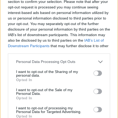
section to confirm your selection. Please note that after your
Restes e il terzino Methalie, che hanno attirato diverse
opt-out request is processed you may continue seeing
attenzioni. Il suo approccio e il lavoro svolto in Francia
interest-based ads based on personal information utilized by
piacciono molto a RedBird, motivo per cui Bezhani potrebbe
us or personal information disclosed to third parties prior to
rappresentare un'idea e uno scenario possibile per il lato
your opt-out. You may separately opt-out of the further
sportivo del Milan. Tuttavia, bisognerà prima attendere la fine
disclosure of your personal information by third parties on the
della stagione sportiva per capire in che direzione il club
IAB’s list of downstream participants. This information may
intenderà muoversi.
also be disclosed by us to third parties on the
IAB’s List of
Downstream Participants
that may further disclose it to other
Fonte: gianlucadimarzio.com
third parties.
Personal Data Processing Opt Outs
I want to opt-out of the Sharing of my
personal data.
Opted In
I want to opt-out of the Sale of my
Personal Data.
Opted In
I want to opt-out of processing my
Personal Data for Targeted Advertising.
Opted In