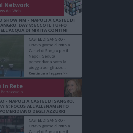
al Network
ws dal Web
O SHOW NM - NAPOLI A CASTEL DI
SANGRO, DAY 8: ECCO IL TUFFO
ELL’ACQUA DI NIKITA CONTINI
CASTEL DI SANGRO -
Ottavo giorno di ritiro a
Castel di Sangro per il
Napoli. Seduta
pomeridiana sotto la
pioggia per gli azzu...
Continua a leggere >>
i In Rete
 Petrazzuolo
EO - NAPOLI A CASTEL DI SANGRO,
AY 8: FOCUS ALL’ALLENAMENTO
POMERIDIANO DEGLI AZZURRI
CASTEL DI SANGRO -
Ottavo giorno di ritiro a
Castel di Sangro per il