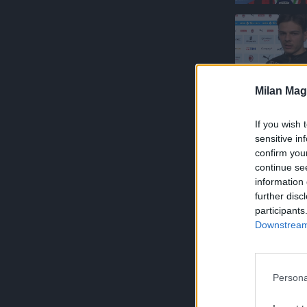
Milan Mag
If you wish 
sensitive in
confirm you
continue se
information 
further disc
participants
Downstream 
Persona