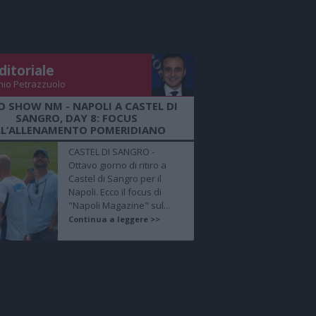
ditoriale
nio Petrazzuolo
O SHOW NM - NAPOLI A CASTEL DI
SANGRO, DAY 8: FOCUS
LL’ALLENAMENTO POMERIDIANO
CASTEL DI SANGRO -
Ottavo giorno di ritiro a
Castel di Sangro per il
Napoli. Ecco il focus di
"Napoli Magazine" sul...
Continua a leggere >>