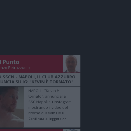
Il Punto
enzo Petrazzuolo
O SSCN - NAPOLI, IL CLUB AZZURRO
UNCIA SU IG: "KEVIN È TORNATO"
NAPOLI - "Kevin è
tornato", annuncia la
SSC Napoli su Instagram
mostrando il video del
ritorno di Kevin De B...
Continua a leggere >>