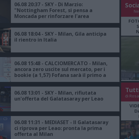
06.08 20:37 - SKY - Di Marzio:
Soci
"Nottingham Forest, si pensa a
Ne
Moncada per rinforzare l'area
FOT
sportiva, proposta all'ex dirigente del
Milan"
N
06.08 18:04 - SKY - Milan, Gila anticipa
il rientro in Italia
06.08 15:48 - CALCIOMERCATO - Milan,
ancora zero uscite sul mercato, per i
bookie (a 1,57) Fofana sarà il primo a
salutare
Tutt
06.08 13:01 - SKY - Milan, rifiutata
di Rosa
un'offerta del Galatasaray per Leao
VID
D
06.08 11:31 - MEDIASET - Il Galatasaray
ci riprova per Leao: pronta la prima
offerta al Milan