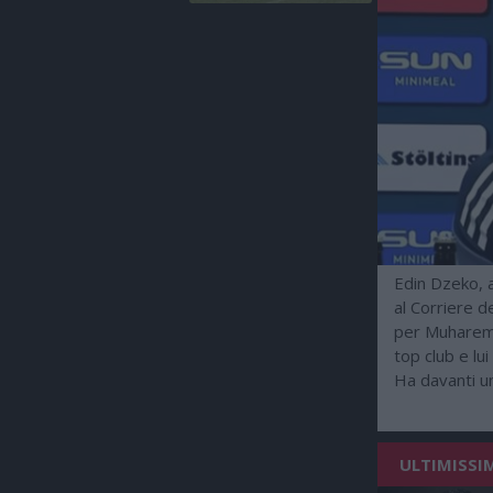
Edin Dzeko, a
al Corriere de
per Muharemov
top club e lu
Ha davanti un
ULTIMISSI