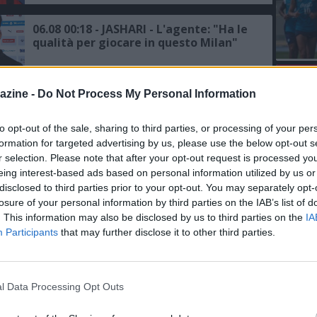
06.08 00:18 - JASHARI - L'agente: "Ha le
qualità per giocare in questo Milan"
L'An
azine -
Do Not Process My Personal Information
05.08 16:12 - SKY - Milan, Amorim:
del Nu
"Buon test, ma bisogna migliorare"
VIDEO
GLI
to opt-out of the sale, sharing to third parties, or processing of your per
formation for targeted advertising by us, please use the below opt-out s
r selection. Please note that after your opt-out request is processed y
05.08 15:36 - AMICHEVOLI - Milan-Inter
eing interest-based ads based on personal information utilized by us or
1-1: finisce in parità il primo derby
disclosed to third parties prior to your opt-out. You may separately opt-
della stagione, Nkunku su rigore
risponde a Dimarco
losure of your personal information by third parties on the IAB’s list of
. This information may also be disclosed by us to third parties on the
IA
05.08 14:19 - L'OMAGGIO - Minuto di
Participants
that may further disclose it to other third parties.
silenzio nel derby a Perth, il Milan
ricorda Baresi con la maglia numero 6
l Data Processing Opt Outs
05.08 12:12 - AMICHEVOLI - Milan-Inter,
le formazioni ufficiali del primo derby