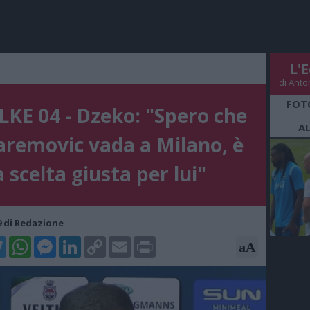
L'E
di Anto
FOT
KE 04 - Dzeko: "Spero che
A
removic vada a Milano, è
a scelta giusta per lui"
19 di Redazione
k
tter
WhatsApp
Messenger
LinkedIn
Copy
Email
Print
aA
Link