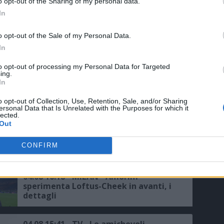
o opt-out of the Sharing of my personal data.
della stagione
In
05.08 00:18 - MILAN - Modric: "Voglio
o opt-out of the Sale of my Personal Data.
vincere con questa maglia, Leao?
In
Sarebbe fantastico se restasse"
to opt-out of processing my Personal Data for Targeted
ing.
04.08 23:40 - SKY - Milan, da decifrare il
In
futuro di Leao
o opt-out of Collection, Use, Retention, Sale, and/or Sharing
ersonal Data that Is Unrelated with the Purposes for which it
lected.
Out
04.08 20:43 - AMICHEVOLI - Il Monza
supera 4-2 in rimonta il Milan Futuro
CONFIRM
04.08 16:18 - MILAN - Amorim
sperimenta Loftus-Cheek in avanti, i
dettagli
04.08 15:41 - TV - Le amichevoli