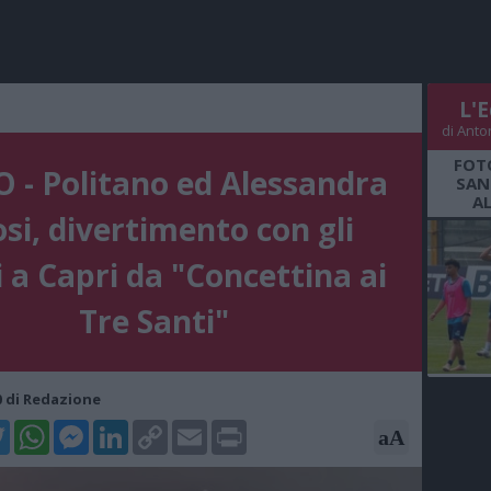
L'E
di Anto
FOT
 - Politano ed Alessandra
SAN
A
si, divertimento con gli
 a Capri da "Concettina ai
Tre Santi"
40 di Redazione
k
tter
WhatsApp
Messenger
LinkedIn
Copy
Email
Print
aA
Link