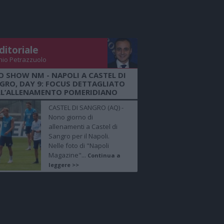
ditoriale
nio Petrazzuolo
O SHOW NM - NAPOLI A CASTEL DI
GRO, DAY 9: FOCUS DETTAGLIATO
LL’ALLENAMENTO POMERIDIANO
CASTEL DI SANGRO (AQ) -
Nono giorno di
allenamenti a Castel di
Sangro per il Napoli.
Nelle foto di "Napoli
Magazine"...
Continua a
leggere >>