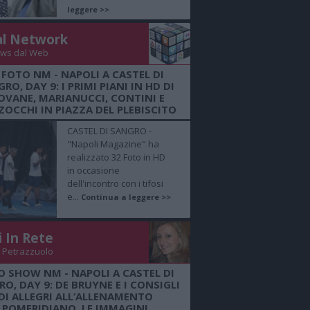
leggere >>
al Network
ws dal Web
 FOTO NM - NAPOLI A CASTEL DI
RO, DAY 9: I PRIMI PIANI IN HD DI
OVANE, MARIANUCCI, CONTINI E
OCCHI IN PIAZZA DEL PLEBISCITO
CASTEL DI SANGRO -
"Napoli Magazine" ha
realizzato 32 Foto in HD
in occasione
dell'incontro con i tifosi
e...
Continua a leggere >>
i In Rete
 Petrazzuolo
O SHOW NM - NAPOLI A CASTEL DI
O, DAY 9: DE BRUYNE E I CONSIGLI
DI ALLEGRI ALL’ALLENAMENTO
POMERIDIANO, LE IMMAGINI