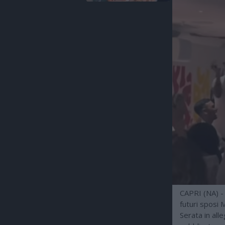
CAPRI (NA) - 
futuri sposi 
Serata in alle