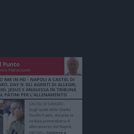
Il Punto
enzo Petrazzuolo
O NM IN HD - NAPOLI A CASTEL DI
RO, DAY 9: GLI AGENTI DI ALLEGRI,
IEL JESUS E ANGUISSA IN TRIBUNA
AL PATINI PER L'ALLENAMENTO
CASTEL DI SANGRO -
Sugli spalti dello Stadio
Teofilo Patini, durante la
seduta pomeridiana di
allenamento del Napoli,
nel non...
Continua a