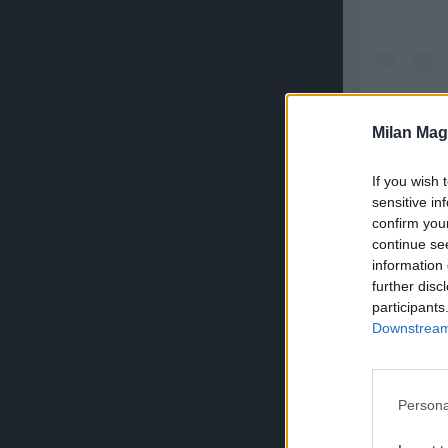
Milan Mag
Un pos
If you wish 
sensitive in
confirm you
continue se
ULTIMISSI
information 
further disc
participants
Downstream 
Persona