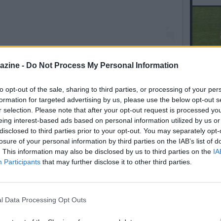
azine -
Do Not Process My Personal Information
t condiviso da Napoli Magazine (@napolimagazine)
to opt-out of the sale, sharing to third parties, or processing of your per
L'An
formation for targeted advertising by us, please use the below opt-out s
del Nu
r selection. Please note that after your opt-out request is processed y
VID
eing interest-based ads based on personal information utilized by us or
D
ME IL PUNTO
disclosed to third parties prior to your opt-out. You may separately opt-
POM
losure of your personal information by third parties on the IAB’s list of
05.04 07:47 - SSCN - Serie A, Napoli-
. This information may also be disclosed by us to third parties on the
IA
Milan, la Società invita i tifosi a
Participants
that may further disclose it to other third parties.
recarsi allo stadio con largo anticipo, i
tornelli apriranno alle ore 18:15
29.03 15:13 - FOTO SHOW NM - Napoli-
l Data Processing Opt Outs
Milan, l’uscita dalla sala stampa di
Conte