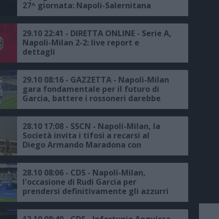
27^ giornata: Napoli-Salernitana
domenica 14 gennaio ore 15:00, Lazio-
Napoli domenica 28 gennaio alle ore
18:00, Milan-Napoli domenica 11
29.10 22:41 - DIRETTA ONLINE - Serie A,
febbraio alle ore 20:45, Napoli-
Napoli-Milan 2-2: live report e
Juventus domenica 3 marzo alle 20:45
dettagli
29.10 08:16 - GAZZETTA - Napoli-Milan
gara fondamentale per il futuro di
Garcia, battere i rossoneri darebbe
nuova stabilità al tecnico azzurro
28.10 17:08 - SSCN - Napoli-Milan, la
Società invita i tifosi a recarsi al
Diego Armando Maradona con
anticipo rispetto al fischio d'inizio del
match: i tornelli apriranno alle ore
17:45
28.10 08:06 - CDS - Napoli-Milan,
l'occasione di Rudi Garcia per
prendersi definitivamente gli azzurri
12.10 08:40 - CDS - Infortunio Anguissa,