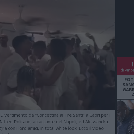
di Vinc
FOT
SANG
GABR
Divertimento da "Concettina ai Tre Santi" a Capri per i
Matteo Politano, attaccante del Napoli, ed Alessandra.
gria con i loro amici, in total white look. Ecco il video