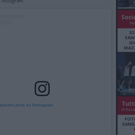
u Instagram.
Soci
Ne
32
SANG
GI
MAZZ
Tutt
 questo post su Instagram
di Rosa
FOT
SANGR