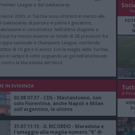
Soci
a Premier League e dal Galatasaray.
Ne
classe 2005, in Turchia sono ottimisti in merito alle
FOT
l Galatasaray di portare in patria il giocatore,
alutazione e concorrenza. Nell'ultima stagione a
N
 Uzun ha messo insieme un totale di 28 presenze fra
 coppa nazionale e Champions League, mettendo
ttino di 10 gol e 6 assist. Con la maglia della Turchia,
eso in campo 8 volte segnando un gol nell'amichevole
 contro la Macedonia del Nord.
ME IN EVIDENZA
Tutt
di Rosa
02.08 07:37 - CDS - Mastantuono, non
VID
solo Fiorentina, anche Napoli e Milan
D
sull'argentino, le ultime
31.07 11:15 - IL RICORDO - Maradona e
l'omaggio alla maglia numero "6" di