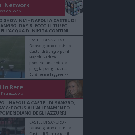
al Network
ws dal Web
O SHOW NM - NAPOLI A CASTEL DI
SANGRO, DAY 8: ECCO IL TUFFO
ELL’ACQUA DI NIKITA CONTINI
CASTEL DI SANGRO -
Ottavo giorno di ritiro a
Castel di Sangro per il
Napoli. Seduta
pomeridiana sotto la
pioggia per gli azzu...
Continua a leggere >>
i In Rete
 Petrazzuolo
EO - NAPOLI A CASTEL DI SANGRO,
AY 8: FOCUS ALL’ALLENAMENTO
POMERIDIANO DEGLI AZZURRI
CASTEL DI SANGRO -
Ottavo giorno di ritiro a
Castel di Sangro per il