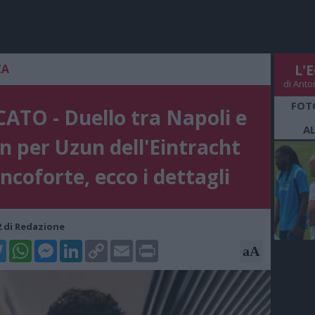
ZA
L'E
di Anto
FOT
ATO - Duello tra Napoli e
A
n per Uzun dell'Eintracht
ncoforte, ecco i dettagli
02 di Redazione
k
tter
WhatsApp
Messenger
LinkedIn
Copy
Email
Print
aA
Link