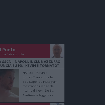
Il Punto
enzo Petrazzuolo
O SSCN - NAPOLI, IL CLUB AZZURRO
UNCIA SU IG: "KEVIN È TORNATO"
NAPOLI - "Kevin è
tornato", annuncia la
SSC Napoli su Instagram
mostrando il video del
ritorno di Kevin De B...
Continua a leggere >>