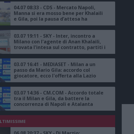
04.07 08:33 - CDS - Mercato Napoli,
Manna si era mosso bene per Khalaili
e Gila, poi la pausa d’attesa ha
scatenato l'agguato delle milanesi
03.07 19:11 - SKY - Inter, incontro a
Milano con l'agente di Anan Khalaili,
trovata l'intesa sul contratto, partiti i
contatti con l'Union Saint-Gilloise
03.07 16:41 - MEDIASET - Milan a un
passo da Mario Gila: accordo col
giocatore, ecco l'offerta alla Lazio
03.07 14:36 - CM.COM - Accordo totale
tra il Milan e Gila, da battere la
concorrenza di Napoli e Atalanta
ULTIMISSIME
06.08 20:37 - SKY - Di Marzio: