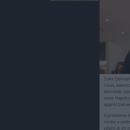
Dalla Germania
Uzun, talento
Mondiale con 
sono Napoli 
apprezzamento
Il problema è
restio a cede
infatti di 45 