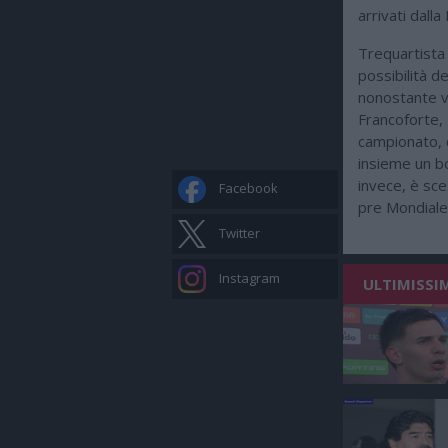
arrivati dall
Trequartista 
possibilità de
nonostante v
Francoforte,
campionato,
insieme un bo
invece, è sc
Facebook
pre Mondiale
Twitter
Instagram
ULTIMISSI