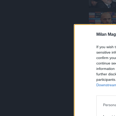
Milan Mag
If you wish 
sensitive in
confirm you
continue se
information 
further disc
participants
Downstream 
Persona