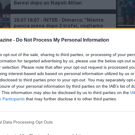
Baresi dopo un Napoli-Milan
20.07 16:07 - INTER - Dimarco: "Niente
pancia piena dopo 2 trofei, vogliamo
lo Scudetto, Milan, Napoli, Juventus,
L'An
Roma e Atalanta le principali rivali"
azine -
Do Not Process My Personal Information
del Nu
16.07 08:22 - GAZZETTA - Milan,
VIDEO
Amorim aspetta Rabiot e Maignan, i
GLI
to opt-out of the sale, sharing to third parties, or processing of your per
rossoneri non intendono privarsene
formation for targeted advertising by us, please use the below opt-out s
r selection. Please note that after your opt-out request is processed y
eing interest-based ads based on personal information utilized by us or
12.07 09:26 - GAZZETTA - Napoli, il
disclosed to third parties prior to your opt-out. You may separately opt-
Milan non vuole cedere facilmente
losure of your personal information by third parties on the IAB’s list of
Rabiot, l'idea di Cardinale
. This information may also be disclosed by us to third parties on the
IA
Participants
that may further disclose it to other third parties.
12.07 07:24 - CORRIERE DELLA SERA -
Napoli, i possibili "intrecci" di
mercato con Milan e Juventus
l Data Processing Opt Outs
10.07 09:07 - MERCATO - Schira: "Il d.s.