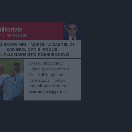
ditoriale
nio Petrazzuolo
O SHOW NM - NAPOLI A CASTEL DI
SANGRO, DAY 8: FOCUS
LL’ALLENAMENTO POMERIDIANO
CASTEL DI SANGRO -
Ottavo giorno di ritiro a
Castel di Sangro per il
Napoli. Ecco il focus di
"Napoli Magazine" sul...
Continua a leggere >>