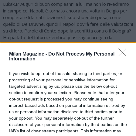
Lukaku? Auguri di buon compleanni a lui, ma non lo rivedremo
in campo col Napoli, è tornato ancora una volta in Belgio per
completare lì la riabilitazione. Il suo stipendio pesa, come
quello di De Bruyne, quindi il Napoli dovrà fare delle valutazioni
su di loro. Parole di Conte dopo la sconfitta contro il Bologna?
Ha parlato del futuro, sembra quasi ragionare già da
allenatore del Napoli del prossimo anno. A Pisa non ci sarà
Politano per squalifica, quindi ci sarà una modifica alla
Milan Magazine -
Do Not Process My Personal
formazione. Hojlund? Per segnare deve ricevere dei palloni
Information
adeguati, non riesce a tirare in porta. Serve tanti assist e
lotta, ma l'attaccante deve fare più gol. Di Lorenzo? Ok il gol,
If you wish to opt-out of the sale, sharing to third parties, or
ma ha dimostrato di non essere ovviamente al top contro il
processing of your personal or sensitive information for
Bologna. Perdere in quel modo nel finale col Bologna non è
targeted advertising by us, please use the below opt-out
accettabile, anche Milinkovic-Savic ha sbagliato a respingerla al
section to confirm your selection. Please note that after your
centro dell'area. A Conte è piaciuto l'atteggiamento della
opt-out request is processed you may continue seeing
squadra, ma nel primo tempo la squadra non mi è piaciuta
interest-based ads based on personal information utilized by
affatto".
us or personal information disclosed to third parties prior to
your opt-out. You may separately opt-out of the further
disclosure of your personal information by third parties on the
IAB’s list of downstream participants. This information may