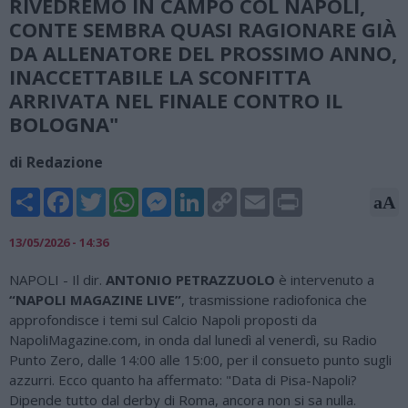
RIVEDREMO IN CAMPO COL NAPOLI,
CONTE SEMBRA QUASI RAGIONARE GIÀ
DA ALLENATORE DEL PROSSIMO ANNO,
INACCETTABILE LA SCONFITTA
ARRIVATA NEL FINALE CONTRO IL
BOLOGNA"
di Redazione
Share
Facebook
Twitter
WhatsApp
Messenger
LinkedIn
Copy
Email
Print
aA
Link
13/05/2026 - 14:36
NAPOLI - Il dir.
ANTONIO PETRAZZUOLO
è intervenuto a
“NAPOLI MAGAZINE LIVE”
, trasmissione radiofonica che
approfondisce i temi sul Calcio Napoli proposti da
NapoliMagazine.com, in onda dal lunedì al venerdì, su Radio
Punto Zero, dalle 14:00 alle 15:00, per il consueto punto sugli
azzurri. Ecco quanto ha affermato: "Data di Pisa-Napoli?
Dipende tutto dal derby di Roma, ancora non si sa nulla.