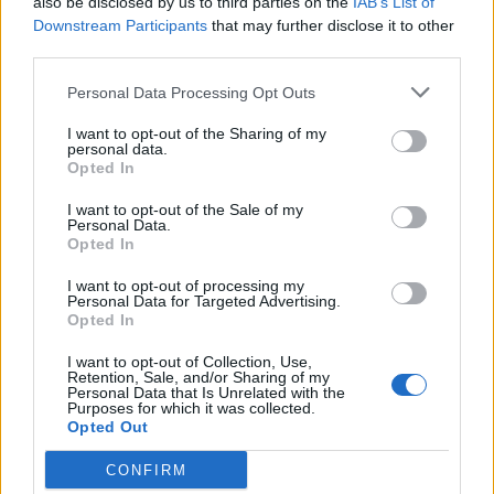
also be disclosed by us to third parties on the
IAB’s List of
Downstream Participants
that may further disclose it to other
third parties.
Personal Data Processing Opt Outs
I want to opt-out of the Sharing of my
personal data.
Opted In
I want to opt-out of the Sale of my
Personal Data.
VAI ALLA VERSIONE CLASSICA
Opted In
I want to opt-out of processing my
Personal Data for Targeted Advertising.
Opted In
Il materiale (testo, foto e video) consultabile in questo portale è di nostra proprietà.
I want to opt-out of Collection, Use,
Alcune foto (screenshot) ed articoli presenti su "Milan Magazine" sono in parte giunti da
Retention, Sale, and/or Sharing of my
internet, in quanto arrivati alla nostra attenzione attraverso regolari comunicati stampa
Personal Data that Is Unrelated with the
con immagini e testi allegati ed autorizzati alla pubblicazione, e quindi valutati di
Purposes for which it was collected.
pubblico dominio. Se i soggetti o gli autori avessero qualcosa in contrario alla
Opted Out
pubblicazione, non avranno che da segnalarlo alla redazione (indirizzo email:
redazione@napolimagazine.com
), che provvederà prontamente alla rimozione.
CONFIRM
"Milan Magazine" non è una testata giornalistica, ma un sito di informazione di
proprietà di Napoli Magazine, e non è in alcun modo collegato alla A.C. Milan, che ne