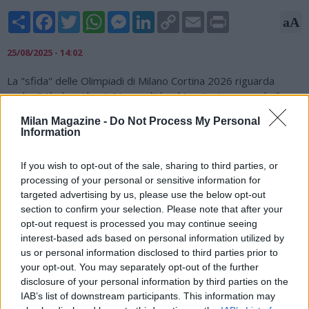
Share
Facebook
Twitter
WhatsApp
Messenger
LinkedIn
Copy
Email
Print
aA
Link
25/08/2025 - 14:02
La "sfida" delle Olimpiadi di Milano Cortina 2026 riguarda
anche "ciò che si lascia" in eredità sul territorio, secondo il
ministro dello Sport Andrea Abodi che è intervenuto oggi al
Milan Magazine -
Do Not Process My Personal
Meeting di Rimini in un panel dedicato ai Giochi. "C'è il senso
Information
del raccolto dopo una semina organizzativa che riguarda i
Giochi ma anche le infrastrutture" ha detto Abodi
If you wish to opt-out of the sale, sharing to third parties, or
sottolineando che le Olimpiadi del 2026 sono "un
processing of your personal or sensitive information for
appuntamento con la storia" con l'Italia "al centro del mondo.
targeted advertising by us, please use the below opt-out
Questo nostro modello italiano sarà pronto quando sarà
section to confirm your selection. Please note that after your
opportuno".
opt-out request is processed you may continue seeing
interest-based ads based on personal information utilized by
us or personal information disclosed to third parties prior to
your opt-out. You may separately opt-out of the further
disclosure of your personal information by third parties on the
IAB’s list of downstream participants. This information may