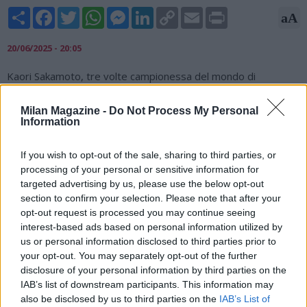
Share
Facebook
Twitter
WhatsApp
Messenger
LinkedIn
Copy
Email
Print
aA
Link
20/06/2025 - 20:05
Kaori Sakamoto, tre volte campionessa del mondo di
pattinaggio artistico, si ritirerà dopo le Olimpiadi invernali del
prossimo anno a Milano-Cortina. L'annuncio è stato dato
Milan Magazine -
Do Not Process My Personal
venerdì ai giornalisti a Kobe, in Giappone. La venticinquenne
Information
stella giapponese ha vinto una medaglia di bronzo alle
Olimpiadi invernali del 2022 a Pechino e ha conquistato la
If you wish to opt-out of the sale, sharing to third parties, or
medaglia d'argento ai Campionati del mondo a marzo.
processing of your personal or sensitive information for
Sakamoto ha ammesso che l'età sta avanzando e che pensare
targeted advertising by us, please use the below opt-out
alle Olimpiadi invernali del 2030 era fuori questione.
section to confirm your selection. Please note that after your
opt-out request is processed you may continue seeing
interest-based ads based on personal information utilized by
us or personal information disclosed to third parties prior to
your opt-out. You may separately opt-out of the further
disclosure of your personal information by third parties on the
IAB’s list of downstream participants. This information may
also be disclosed by us to third parties on the
IAB’s List of