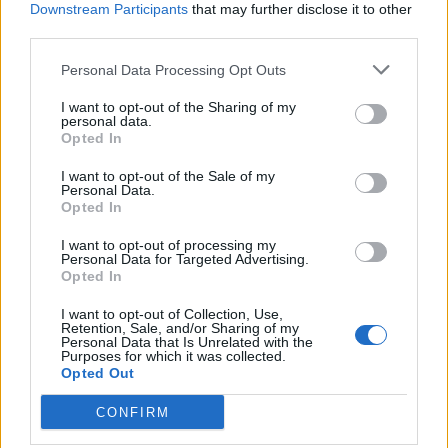
Downstream Participants
that may further disclose it to other
third parties.
Personal Data Processing Opt Outs
I want to opt-out of the Sharing of my
personal data.
Opted In
I want to opt-out of the Sale of my
VAI ALLA VERSIONE CLASSICA
Personal Data.
Opted In
I want to opt-out of processing my
Personal Data for Targeted Advertising.
Opted In
Il materiale (testo, foto e video) consultabile in questo portale è di nostra proprietà.
Alcune foto (screenshot) ed articoli presenti su "Milan Magazine" sono in parte giunti da
I want to opt-out of Collection, Use,
internet, in quanto arrivati alla nostra attenzione attraverso regolari comunicati stampa
Retention, Sale, and/or Sharing of my
con immagini e testi allegati ed autorizzati alla pubblicazione, e quindi valutati di
Personal Data that Is Unrelated with the
pubblico dominio. Se i soggetti o gli autori avessero qualcosa in contrario alla
Purposes for which it was collected.
pubblicazione, non avranno che da segnalarlo alla redazione (indirizzo email:
redazione@napolimagazine.com
), che provvederà prontamente alla rimozione.
Opted Out
"Milan Magazine" non è una testata giornalistica, ma un sito di informazione di
CONFIRM
proprietà di Napoli Magazine, e non è in alcun modo collegato alla A.C. Milan, che ne
detiene tutti i marchi e diritti.