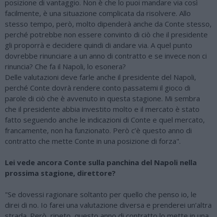
posizione di vantaggio. Non è che lo puoi mandare via così
facilmente, è una situazione complicata da risolvere. Allo
stesso tempo, però, molto dipenderà anche da Conte stesso,
perché potrebbe non essere convinto di ciò che il presidente
gli proporrà e decidere quindi di andare via. A quel punto
dovrebbe rinunciare a un anno di contratto e se invece non ci
rinuncia? Che fa il Napoli, lo esonera?
Delle valutazioni deve farle anche il presidente del Napoli,
perché Conte dovrà rendere conto passatemi il gioco di
parole di ciò che è avvenuto in questa stagione. Mi sembra
che il presidente abbia investito molto e il mercato è stato
fatto seguendo anche le indicazioni di Conte e quel mercato,
francamente, non ha funzionato. Però c’è questo anno di
contratto che mette Conte in una posizione di forza".
Lei vede ancora Conte sulla panchina del Napoli nella
prossima stagione, direttore?
"Se dovessi ragionare soltanto per quello che penso io, le
direi di no. Io farei una valutazione diversa e prenderei un’altra
strada. Però, ripeto, questo anno di contratto lo mette in una