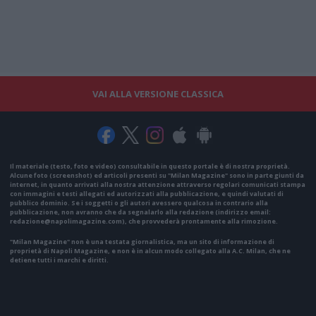
VAI ALLA VERSIONE CLASSICA
Il materiale (testo, foto e video) consultabile in questo portale è di nostra proprietà.
Alcune foto (screenshot) ed articoli presenti su "Milan Magazine" sono in parte giunti da
internet, in quanto arrivati alla nostra attenzione attraverso regolari comunicati stampa
con immagini e testi allegati ed autorizzati alla pubblicazione, e quindi valutati di
pubblico dominio. Se i soggetti o gli autori avessero qualcosa in contrario alla
pubblicazione, non avranno che da segnalarlo alla redazione (indirizzo email:
redazione@napolimagazine.com
), che provvederà prontamente alla rimozione.
"Milan Magazine" non è una testata giornalistica, ma un sito di informazione di
proprietà di Napoli Magazine, e non è in alcun modo collegato alla A.C. Milan, che ne
detiene tutti i marchi e diritti.