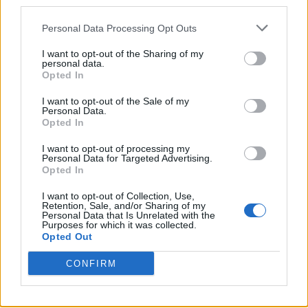
third parties.
Conte tiene un profilo più basso e non minaccia di
andare via ogni due settimane.
Personal Data Processing Opt Outs
"Esatto. Ma perché in questo momento, in Italia, non ci sono
I want to opt-out of the Sharing of my
personal data.
proposte concrete. A meno che non si apra uno scenario
Opted In
particolare: Allegri in Nazionale, il Milan senza allenatore e
allora il Milan che pensa a Conte. È l’unico scenario possibile in
I want to opt-out of the Sale of my
Personal Data.
Italia, al momento. Altrimenti non vedo altre strade per Conte.
Opted In
Assolutamente".
I want to opt-out of processing my
Le chiedo anche se ha recuperato l’inchiesta di Fabrizio
Personal Data for Targeted Advertising.
Opted In
Corona andata in onda lunedì sera.
I want to opt-out of Collection, Use,
"No, le devo dire la verità: non l’ho recuperata".
Retention, Sale, and/or Sharing of my
Personal Data that Is Unrelated with the
Purposes for which it was collected.
Direttore, in chiusura la porto sulla finale di Coppa Italia
Opted Out
tra Lazio e Inter: chi parte avvantaggiato tra Inter e
Lazio?
CONFIRM
"L’Inter sicuramente, perché è la squadra più forte e ha singoli