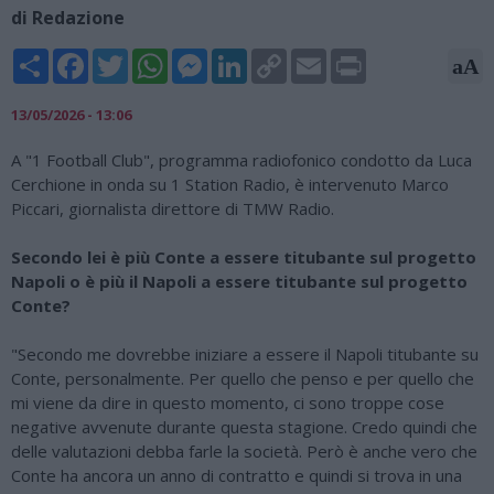
di Redazione
Share
Facebook
Twitter
WhatsApp
Messenger
LinkedIn
Copy
Email
Print
aA
Link
13/05/2026 - 13:06
A "1 Football Club", programma radiofonico condotto da Luca
Cerchione in onda su 1 Station Radio, è intervenuto Marco
Piccari, giornalista direttore di TMW Radio.
Secondo lei è più Conte a essere titubante sul progetto
Napoli o è più il Napoli a essere titubante sul progetto
Conte?
"Secondo me dovrebbe iniziare a essere il Napoli titubante su
Conte, personalmente. Per quello che penso e per quello che
mi viene da dire in questo momento, ci sono troppe cose
negative avvenute durante questa stagione. Credo quindi che
delle valutazioni debba farle la società. Però è anche vero che
Conte ha ancora un anno di contratto e quindi si trova in una