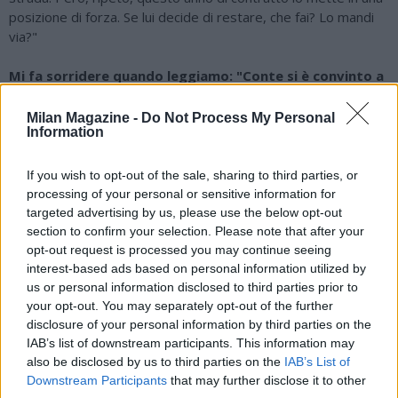
posizione di forza. Se lui decide di restare, che fai? Lo mandi
via?"
Mi fa sorridere quando leggiamo: "Conte si è convinto a
restare". In realtà dovrebbe restare a prescindere,
perché ha ancora un anno di contratto che lui stesso ha
Milan Magazine -
Do Not Process My Personal
Information
firmato. Nessuno lo ha obbligato. Quindi magari le
valutazioni sul suo operato dovrebbe farle la società, o
sbaglio?
If you wish to opt-out of the sale, sharing to third parties, or
processing of your personal or sensitive information for
"Non è che Conte resta perché decide lui: c’è un contratto. È la
targeted advertising by us, please use the below opt-out
società che deve decidere se proseguire con questo
section to confirm your selection. Please note that after your
opt-out request is processed you may continue seeing
rapporto oppure interromperlo prima e prendere un’altra
interest-based ads based on personal information utilized by
strada. A meno che non sia lui a dire al presidente: ‘Guardi, io
us or personal information disclosed to third parties prior to
non sono convinto di ciò che mi sta proponendo’, e quindi
your opt-out. You may separately opt-out of the further
scelga di dimettersi o trovino un accordo per separarsi. Però
disclosure of your personal information by third parties on the
sì, la decisione deve essere soprattutto della società".
IAB’s list of downstream participants. This information may
also be disclosed by us to third parties on the
IAB’s List of
A differenza dell’anno scorso quando magari aveva
Downstream Participants
that may further disclose it to other
qualche proposta concreta sul tavolo, oggi Antonio