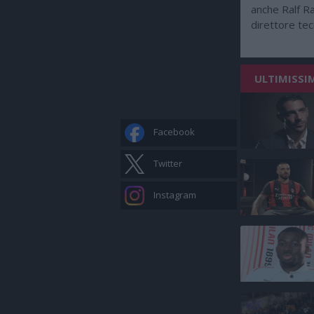
anche Ralf Ra
direttore te
ULTIMISSI
Facebook
Twitter
Instagram