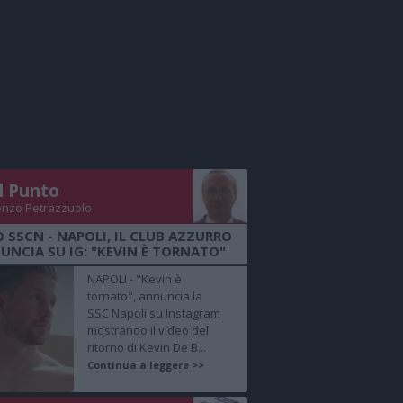
Il Punto
enzo Petrazzuolo
O SSCN - NAPOLI, IL CLUB AZZURRO
UNCIA SU IG: "KEVIN È TORNATO"
NAPOLI - "Kevin è
tornato", annuncia la
SSC Napoli su Instagram
mostrando il video del
ritorno di Kevin De B...
Continua a leggere >>