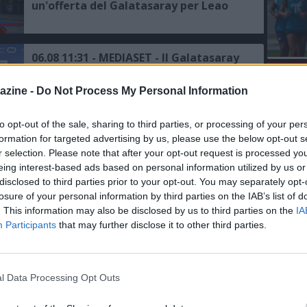
un'offerta del Galatasaray per Leao
06.08 11:31 - MEDIASET - Il Galatasaray
ci riprova per Leao: pronta la prima
L'An
offerta al Milan
azine -
Do Not Process My Personal Information
del Nu
VIDEO
06.08 00:18 - JASHARI - L'agente: "Ha le
GLI
to opt-out of the sale, sharing to third parties, or processing of your per
qualità per giocare in questo Milan"
formation for targeted advertising by us, please use the below opt-out s
r selection. Please note that after your opt-out request is processed y
eing interest-based ads based on personal information utilized by us or
disclosed to third parties prior to your opt-out. You may separately opt-
05.08 16:12 - SKY - Milan, Amorim:
losure of your personal information by third parties on the IAB’s list of
"Buon test, ma bisogna migliorare"
. This information may also be disclosed by us to third parties on the
IA
Participants
that may further disclose it to other third parties.
05.08 15:36 - AMICHEVOLI - Milan-Inter
1-1: finisce in parità il primo derby
della stagione, Nkunku su rigore
l Data Processing Opt Outs
risponde a Dimarco