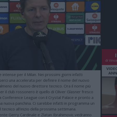
di Vinc
VIDE
ANN
 intense per il Milan. Nei prossimi giorni infatti
erci una accelerata per definire il nome del nuovo
almeno del nuovo direttore tecnico. Ora il nome più
er il club rossonero è quello di Oliver Glasner fresco
la Conference League con il Crystal Palace e pronto a
na nuova panchina. Ci sarebbe infatti in programma un
l tecnico all'inizio della prossima settimana.
nte Gerry Cardinale e Zlatan Ibrahimovic vedranno