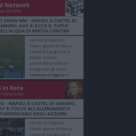
al Network
ws dal Web
O SHOW NM - NAPOLI A CASTEL DI
SANGRO, DAY 8: ECCO IL TUFFO
ELL’ACQUA DI NIKITA CONTINI
CASTEL DI SANGRO -
Ottavo giorno di ritiro a
Castel di Sangro per il
Napoli. Seduta
pomeridiana sotto la
pioggia per gli azzu...
Continua a leggere >>
i In Rete
 Petrazzuolo
EO - NAPOLI A CASTEL DI SANGRO,
AY 8: FOCUS ALL’ALLENAMENTO
POMERIDIANO DEGLI AZZURRI
CASTEL DI SANGRO -
Ottavo giorno di ritiro a
Castel di Sangro per il