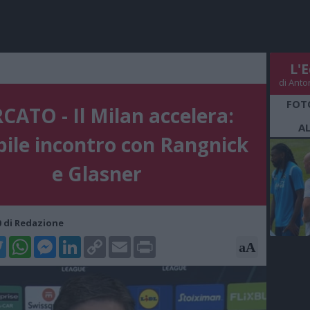
L'E
di Anto
FOT
ATO - Il Milan accelera:
A
bile incontro con Rangnick
e Glasner
30 di Redazione
k
tter
WhatsApp
Messenger
LinkedIn
Copy
Email
Print
aA
Link