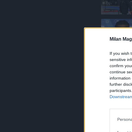
Milan Mag
If you wish 
sensitive in
confirm you
continue se
information 
further disc
participants
Downstream 
Persona