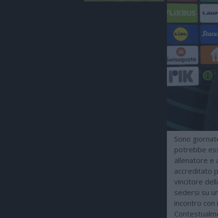
Sono giornate
potrebbe ess
allenatore e 
accreditato p
vincitore del
sedersi su u
incontro con i
Contestualme