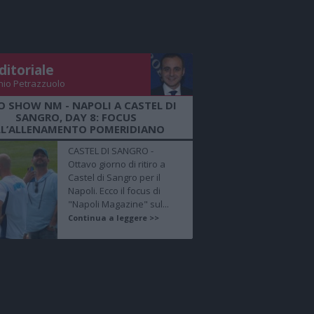
ditoriale
nio Petrazzuolo
O SHOW NM - NAPOLI A CASTEL DI
SANGRO, DAY 8: FOCUS
LL’ALLENAMENTO POMERIDIANO
CASTEL DI SANGRO -
Ottavo giorno di ritiro a
Castel di Sangro per il
Napoli. Ecco il focus di
"Napoli Magazine" sul...
Continua a leggere >>