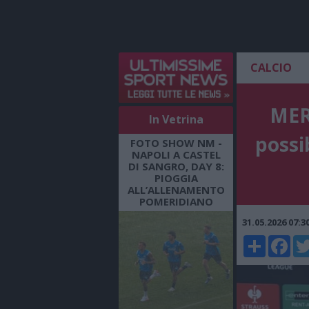
CALCIO
MERC
In Vetrina
possi
FOTO SHOW NM -
NAPOLI A CASTEL
DI SANGRO, DAY 8:
PIOGGIA
ALL’ALLENAMENTO
POMERIDIANO
31.05.2026 07:
Share
Faceboo
Twi