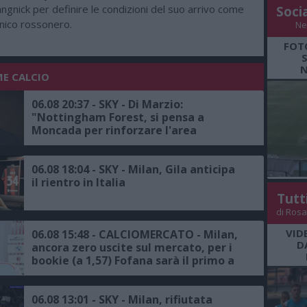
ngnick per definire le condizioni del suo arrivo come
Soci
cnico rossonero.
Ne
FOT
N
ME CALCIO
06.08 20:37 - SKY - Di Marzio:
"Nottingham Forest, si pensa a
Moncada per rinforzare l'area
sportiva, proposta all'ex dirigente del
Milan"
06.08 18:04 - SKY - Milan, Gila anticipa
il rientro in Italia
Tutt
di Rosa
VID
06.08 15:48 - CALCIOMERCATO - Milan,
D
ancora zero uscite sul mercato, per i
bookie (a 1,57) Fofana sarà il primo a
salutare
06.08 13:01 - SKY - Milan, rifiutata