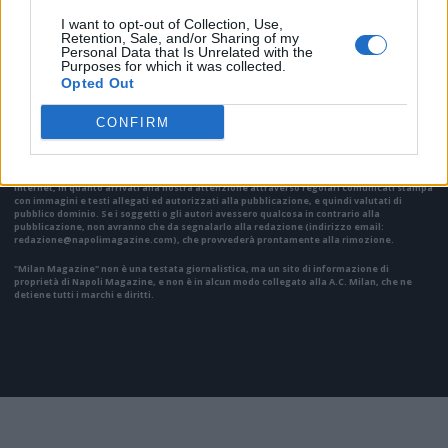
I want to opt-out of Collection, Use,
Retention, Sale, and/or Sharing of my
Personal Data that Is Unrelated with the
VAI ALLA VERSIONE CLASSICA
Purposes for which it was collected.
Opted Out
CONFIRM
Il materiale (testo, foto e video) consultabile in questo portale è di nostra proprietà.
Alcune foto (screenshot) ed articoli presenti su "Milan Magazine" sono in parte giunti da
internet, in quanto arrivati alla nostra attenzione attraverso regolari comunicati stampa
con immagini e testi allegati ed autorizzati alla pubblicazione, e quindi valutati di
pubblico dominio. Se i soggetti o gli autori avessero qualcosa in contrario alla
pubblicazione, non avranno che da segnalarlo alla redazione (indirizzo email:
redazione@napolimagazine.com
), che provvederà prontamente alla rimozione.
"Milan Magazine" non è una testata giornalistica, ma un sito di informazione di
proprietà di Napoli Magazine, e non è in alcun modo collegato alla A.C. Milan, che ne
detiene tutti i marchi e diritti.