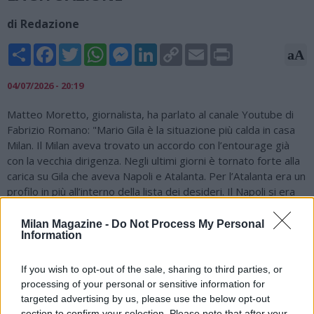
di Redazione
Share
Facebook
Twitter
WhatsApp
Messenger
LinkedIn
Copy
Email
Print
aA
Link
04/07/2026 - 20:19
Matteo Moretto, giornalista, ha parlato al canale Youtube di
Fabrizio Romano: "Mario Gila è la situazione più calda in casa
Milan. Il Milan aveva trovato un accordo con l’entourage già
con la vecchia dirigenza. Negli ultimi giorni è tornato forte alla
carica su Gila che aveva Napoli e Atalanta. Per l’Atalanta era un
profilo in più all’interno della lista dei desideri. Il Napoli si era
portato molto avanti con l’entourage trovando un accordo
totale, ma non ha mai affondato il colpo con la Lazio. Il Milan ha
Milan Magazine -
Do Not Process My Personal
Information
trovato un nuovo accordo con l’entourage del difensore. Gila
ha accettato la proposta rossonera, adesso manca solo
l’ultimo ok di Claudio Lotito. La trattativa tra Milan e Lazio
If you wish to opt-out of the sale, sharing to third parties, or
entrerà presto nel vivo: ci aspettiamo l’offerta finale che
processing of your personal or sensitive information for
possa essere quella vincente. Volevo raccontare un
targeted advertising by us, please use the below opt-out
section to confirm your selection. Please note that after your