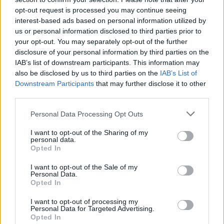
retroscena per quanto riguarda Gila, perché per Massimiliano
opt-out request is processed you may continue seeing
Allegri era uno dei primissimi obiettivi per la difesa. Il Napoli ha
interest-based ads based on personal information utilized by
sempre creduto che il difensore dovesse essere Gila. Il fatto
us or personal information disclosed to third parties prior to
che sia molto vicino al Milan ha un po’ scombussolato i piani di
your opt-out. You may separately opt-out of the further
Allegri che ora riparlerà con la società. Se il difensore dovesse
disclosure of your personal information by third parties on the
essere perso al 100% si andrà su altri obiettivi. Allegri è
IAB’s list of downstream participants. This information may
leggermente dispiaciuto per questo obiettivo che sta per
also be disclosed by us to third parties on the
IAB’s List of
sfumare".
Downstream Participants
that may further disclose it to other
third parties.
Personal Data Processing Opt Outs
I want to opt-out of the Sharing of my
personal data.
Opted In
I want to opt-out of the Sale of my
Personal Data.
Opted In
I want to opt-out of processing my
Personal Data for Targeted Advertising.
Opted In