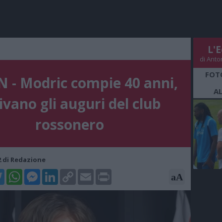
L'E
di Anto
FOT
 - Modric compie 40 anni,
A
ivano gli auguri del club
rossonero
32 di Redazione
k
tter
WhatsApp
Messenger
LinkedIn
Copy
Email
Print
aA
Link