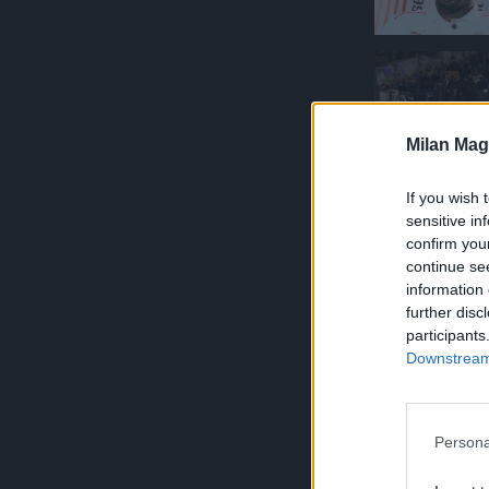
Milan Mag
If you wish 
sensitive in
confirm you
continue se
information 
further disc
participants
Downstream 
Persona