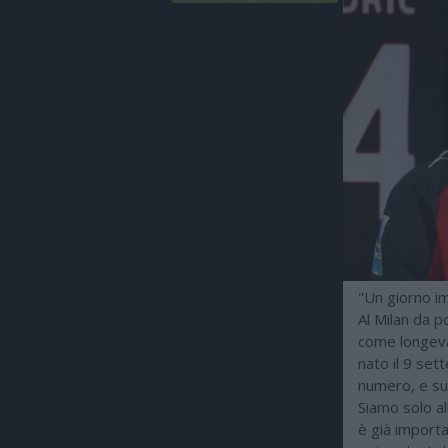
"Un giorno i
Al Milan da p
come longeva 
nato il 9 set
numero, e su
Siamo solo al
è già importa