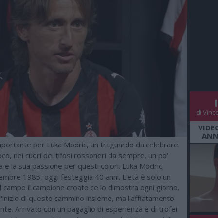
di Vinc
VIDE
ANN
mportante per Luka Modric, un traguardo da celebrare.
oco, nei cuori dei tifosi rossoneri da sempre, un po'
è la sua passione per questi colori. Luka Modric,
tembre 1985, oggi festeggia 40 anni. L'età è solo un
l campo il campione croato ce lo dimostra ogni giorno.
l'inizio di questo cammino insieme, ma l'affiatamento
nte. Arrivato con un bagaglio di esperienza e di trofei