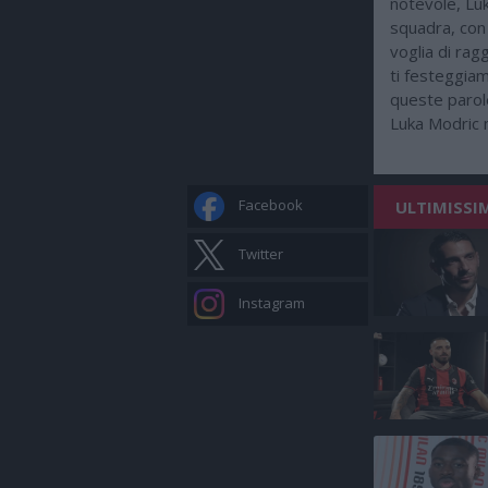
notevole, Luk
squadra, con 
voglia di rag
ti festeggia
queste parole
Luka Modric n
Facebook
ULTIMISSI
Twitter
Instagram