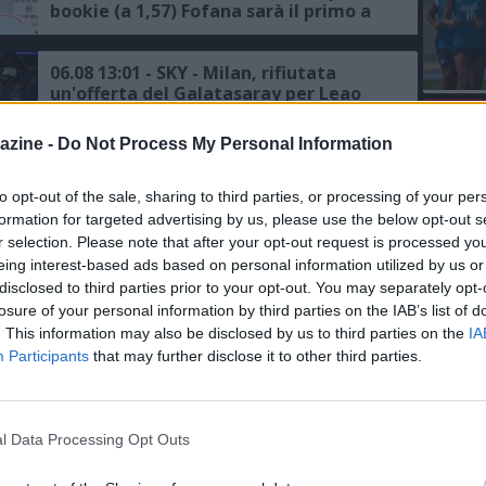
bookie (a 1,57) Fofana sarà il primo a
salutare
06.08 13:01 - SKY - Milan, rifiutata
un'offerta del Galatasaray per Leao
L'An
azine -
Do Not Process My Personal Information
del Nu
06.08 11:31 - MEDIASET - Il Galatasaray
VIDEO
ci riprova per Leao: pronta la prima
GLI
to opt-out of the sale, sharing to third parties, or processing of your per
offerta al Milan
formation for targeted advertising by us, please use the below opt-out s
r selection. Please note that after your opt-out request is processed y
eing interest-based ads based on personal information utilized by us or
06.08 00:18 - JASHARI - L'agente: "Ha le
disclosed to third parties prior to your opt-out. You may separately opt-
qualità per giocare in questo Milan"
losure of your personal information by third parties on the IAB’s list of
. This information may also be disclosed by us to third parties on the
IA
Participants
that may further disclose it to other third parties.
05.08 16:12 - SKY - Milan, Amorim:
"Buon test, ma bisogna migliorare"
l Data Processing Opt Outs
05.08 15:36 - AMICHEVOLI - Milan-Inter