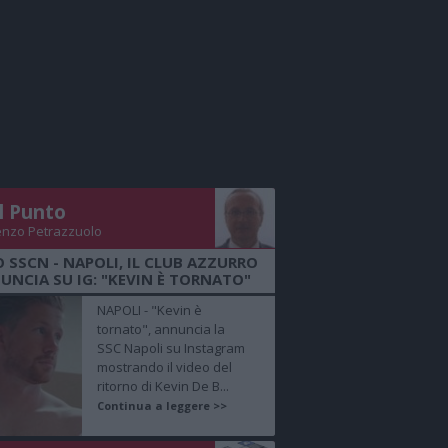
Il Punto
enzo Petrazzuolo
O SSCN - NAPOLI, IL CLUB AZZURRO
UNCIA SU IG: "KEVIN È TORNATO"
NAPOLI - "Kevin è
tornato", annuncia la
SSC Napoli su Instagram
mostrando il video del
ritorno di Kevin De B...
Continua a leggere >>