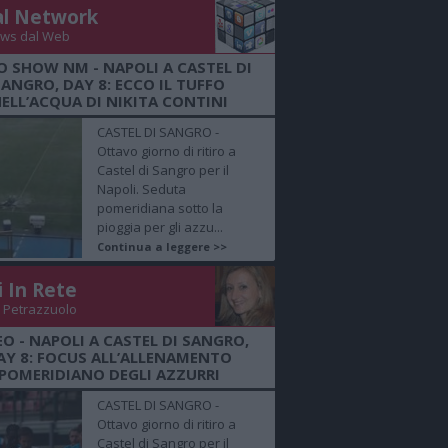
al Network
ws dal Web
O SHOW NM - NAPOLI A CASTEL DI
SANGRO, DAY 8: ECCO IL TUFFO
ELL’ACQUA DI NIKITA CONTINI
CASTEL DI SANGRO -
Ottavo giorno di ritiro a
Castel di Sangro per il
Napoli. Seduta
pomeridiana sotto la
pioggia per gli azzu...
Continua a leggere >>
i In Rete
 Petrazzuolo
EO - NAPOLI A CASTEL DI SANGRO,
AY 8: FOCUS ALL’ALLENAMENTO
POMERIDIANO DEGLI AZZURRI
CASTEL DI SANGRO -
Ottavo giorno di ritiro a
Castel di Sangro per il