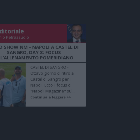
ditoriale
nio Petrazzuolo
O SHOW NM - NAPOLI A CASTEL DI
SANGRO, DAY 8: FOCUS
LL’ALLENAMENTO POMERIDIANO
CASTEL DI SANGRO -
Ottavo giorno di ritiro a
Castel di Sangro per il
Napoli. Ecco il focus di
"Napoli Magazine" sul...
Continua a leggere >>