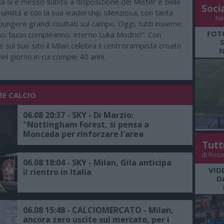
a si è messo subito a disposizione del Mister e della
Soci
umiltà e con la sua leadership silenziosa, con tanta
Ne
giungere grandi risultati sul campo. Oggi, tutti insieme,
FOT
mo: buon compleanno, eterno Luka Modric!". Con
 sul suo sito il Milan celebra il centrocampista croato
N
el giorno in cui compie 40 anni.
ME CALCIO
06.08 20:37 - SKY - Di Marzio:
"Nottingham Forest, si pensa a
Moncada per rinforzare l'area
sportiva, proposta all'ex dirigente del
Tutt
Milan"
di Rosa
06.08 18:04 - SKY - Milan, Gila anticipa
VID
il rientro in Italia
D
06.08 15:48 - CALCIOMERCATO - Milan,
ancora zero uscite sul mercato, per i