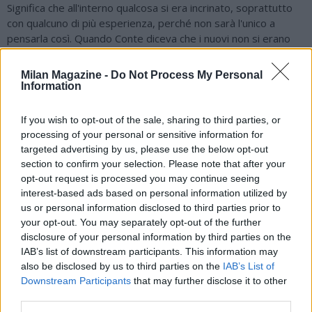
Significa che all'interno qualcosa si era incrinato, soprattutto
con qualcuno di più esperienza, perché non sarà l'unico a
pensarla così. Quando Conte diceva che i nuovi non si erano
subito adattati al suo gioco, può darsi che si riferisse proprio
a De Bruyne. (...) Quello che sicuramente pretendeva Conte
Milan Magazine -
Do Not Process My Personal
era il sacrificio costante e lì si è tirato dietro un po' di
Information
situazioni negative. Del metodo Conte e degli allenamenti si
sono sentite tante lamentele in questi due anni, soprattutto
If you wish to opt-out of the sale, sharing to third parties, or
per l'intensità. Ma anche durante le partite lui voleva
processing of your personal or sensitive information for
tantissimo da ognuno di loro. Non dimentichiamo che Politano
targeted advertising by us, please use the below opt-out
ha fatto il terzino e in certi momenti anche il difensore
section to confirm your selection. Please note that after your
centrale. Questo logora ogni giocatore, che poi pensa di non
opt-out request is processed you may continue seeing
riuscire a rendere al massimo perché costretto a fare cose
interest-based ads based on personal information utilized by
che magari non dovrebbe fare. Però quando arrivano i
us or personal information disclosed to third parties prior to
risultati, quando arriva uno scudetto e una Supercoppa, uno lo
your opt-out. You may separately opt-out of the further
fa, sta zitto e pedala. Con Allegri? Meno sacrificio sì, perché
disclosure of your personal information by third parties on the
IAB’s list of downstream participants. This information may
comunque lui preferisce giocatori di qualità nelle sue squadre.
also be disclosed by us to third parties on the
IAB’s List of
Ha vinto con Pogba, Vidal, Pirlo, con quella gente lì a Torino.
Downstream Participants
that may further disclose it to other
Alla fine aveva uno dei migliori centrocampi del mondo. In
third parties.
questo momento anche quello del Napoli è uno dei migliori