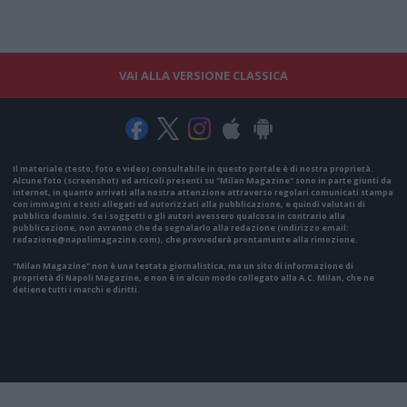
VAI ALLA VERSIONE CLASSICA
Il materiale (testo, foto e video) consultabile in questo portale è di nostra proprietà.
Alcune foto (screenshot) ed articoli presenti su "Milan Magazine" sono in parte giunti da
internet, in quanto arrivati alla nostra attenzione attraverso regolari comunicati stampa
con immagini e testi allegati ed autorizzati alla pubblicazione, e quindi valutati di
pubblico dominio. Se i soggetti o gli autori avessero qualcosa in contrario alla
pubblicazione, non avranno che da segnalarlo alla redazione (indirizzo email:
redazione@napolimagazine.com
), che provvederà prontamente alla rimozione.
"Milan Magazine" non è una testata giornalistica, ma un sito di informazione di
proprietà di Napoli Magazine, e non è in alcun modo collegato alla A.C. Milan, che ne
detiene tutti i marchi e diritti.