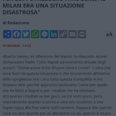
MILAN ERA UNA SITUAZIONE
DISASTROSA"
di Redazione
Share
Facebook
Twitter
WhatsApp
Messenger
LinkedIn
Copy
Email
Print
aA
Link
01/06/2026 - 14:22
Alberto Savino, ex difensore del Napoli, ha rilasciato alcune
dichiarazioni Radio Tutto Napoli sul momento attuale degli
azzurri: "Dichiarazioni di De Bruyne contro Conte? "L'idea che
esce fuori da questa situazione è che sicuramente all'interno
dello spogliatoio non c'era tutta questa tranquillità. A me
dispiace dirlo perché apprezzo tantissimo Conte per quello
che ha fatto a Napoli e per i risultati che ha ottenuto.
Attraverso i risultati un bel gioco se n'è visto poco, però
onestamente quando si porta a casa uno scudetto e una
Supercoppa alla fine siamo tutti contenti. Dispiace che queste
cose escano quando poi un allenatore va via, questo è sicuro.