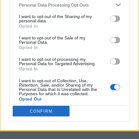
centrocampi al mondo. Io penso che lui sarà adatto al Napoli.
Personal Data Processing Opt Outs
(...) Io penso che Allegri sia un allenatore che possa dare
ancora tanto al calcio, però bisogna avere i mezzi. Il Napoli li
I want to opt-out of the Sharing of my
personal data.
ha. Sono molto convinto di questo. Il Napoli ha i giocatori che
Opted In
per lui potrebbero fare veramente il bene della squadra. Non
arriva in una situazione disastrosa come quella del Milan.
I want to opt-out of the Sale of my
Ancora oggi al Milan hanno cambiato tutto e non si sa ancora
Personal Data.
Opted In
niente. Questo fa capire l'importanza di avere una società
solida alle spalle".
I want to opt-out of processing my
Personal Data for Targeted Advertising.
Opted In
I want to opt-out of Collection, Use,
Retention, Sale, and/or Sharing of my
Personal Data that Is Unrelated with the
Purposes for which it was collected.
Opted Out
CONFIRM