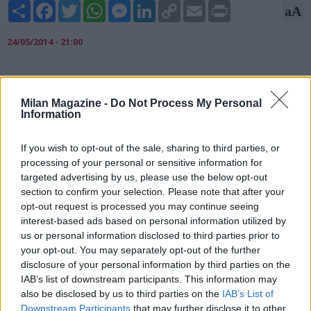
Share
Facebook
Twitter
WhatsApp
Messenger
LinkedIn
Copy
Email
Print
aA
Link
24/05/2014 - 21:00
Tornare a giocare in Champions League: è l'obiettivo del Milan
per la prossima stagione indicato da Barbara Berlusconi. "Ci
Milan Magazine -
Do Not Process My Personal
Information
tengo a essere molto diretta nei confronti dei nostri tifosi
perchà© credo che non vadano presi in giro. Questa - ha
detto a Sky l'ad rossonero, a Lisbona per la finale di
If you wish to opt-out of the sale, sharing to third parties, or
Champions League - è stata sicuramente una stagione
processing of your personal or sensitive information for
deludente e per questo abbiamo il dovere di metterci subito
targeted advertising by us, please use the below opt-out
al lavoro per cercare di riportare il Milan ai livelli che merita".
section to confirm your selection. Please note that after your
opt-out request is processed you may continue seeing
interest-based ads based on personal information utilized by
us or personal information disclosed to third parties prior to
your opt-out. You may separately opt-out of the further
disclosure of your personal information by third parties on the
IAB’s list of downstream participants. This information may
also be disclosed by us to third parties on the
IAB’s List of
Downstream Participants
that may further disclose it to other