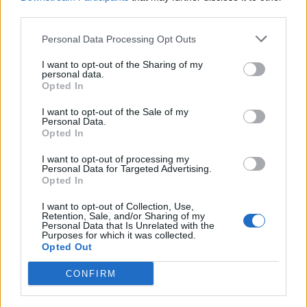
third parties.
Personal Data Processing Opt Outs
I want to opt-out of the Sharing of my
personal data.
Opted In
I want to opt-out of the Sale of my
VAI ALLA VERSIONE CLASSICA
Personal Data.
Opted In
I want to opt-out of processing my
Personal Data for Targeted Advertising.
Opted In
Il materiale (testo, foto e video) consultabile in questo portale è di nostra proprietà.
Alcune foto (screenshot) ed articoli presenti su "Milan Magazine" sono in parte giunti da
internet, in quanto arrivati alla nostra attenzione attraverso regolari comunicati stampa
I want to opt-out of Collection, Use,
con immagini e testi allegati ed autorizzati alla pubblicazione, e quindi valutati di
Retention, Sale, and/or Sharing of my
pubblico dominio. Se i soggetti o gli autori avessero qualcosa in contrario alla
Personal Data that Is Unrelated with the
pubblicazione, non avranno che da segnalarlo alla redazione (indirizzo email:
Purposes for which it was collected.
redazione@napolimagazine.com
), che provvederà prontamente alla rimozione.
Opted Out
"Milan Magazine" non è una testata giornalistica, ma un sito di informazione di
proprietà di Napoli Magazine, e non è in alcun modo collegato alla A.C. Milan, che ne
CONFIRM
detiene tutti i marchi e diritti.