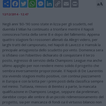
Share
Facebook
Twitter
WhatsApp
Messenger
LinkedIn
Copy
Email
Print
aA
Link
12/12/2014 - 12:47
Negli anni ’80-’90 sono state in lizza per gli scudetti, nel
duemila il Milan ha continuato a trionfare mentre il Napoli
conosceva l’onta della serie B e dopo del fallimento. Appena
quattro stagioni fa i rossoneri allenati da Allegri videro, per
larghi tratti del campionato, nel Napoli di Lavezzi e Hamsik la
principale antagonista dello scudetto poi vinto. Domenica sera
si sfidano con l’obiettivo dichiarato di conquistare il terzo
posto, ingresso di servizio della Champions League ma anche
ultimo appiglio per non rendere meno solido il progetto che
sembra inversamente proporzionale. Il Napoli di De Laurentiis
sta vivendo stagioni molto positive, con continui piazzamenti
in Europa e con la lotta per i primi posti della classifica sempre
nel mirino. Tuttavia, rinnovo di Benitez a parte, la mancata
qualificazione in Champions League, seppure dai preliminari,
darebbe corpo alle ombre di un piccolo ridimensionamento del
progetto, sia per mancanza di fondi cui il virtuoso bilancio non