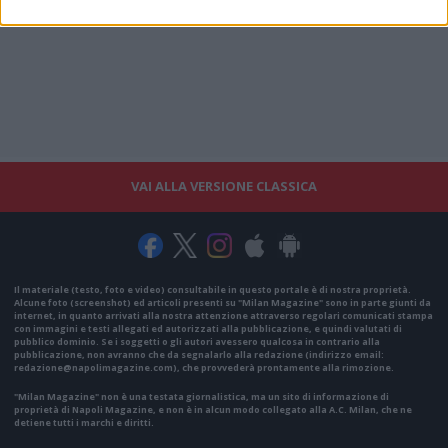
VAI ALLA VERSIONE CLASSICA
Il materiale (testo, foto e video) consultabile in questo portale è di nostra proprietà.
Alcune foto (screenshot) ed articoli presenti su "Milan Magazine" sono in parte giunti da
internet, in quanto arrivati alla nostra attenzione attraverso regolari comunicati stampa
con immagini e testi allegati ed autorizzati alla pubblicazione, e quindi valutati di
pubblico dominio. Se i soggetti o gli autori avessero qualcosa in contrario alla
pubblicazione, non avranno che da segnalarlo alla redazione (indirizzo email:
redazione@napolimagazine.com
), che provvederà prontamente alla rimozione.
"Milan Magazine" non è una testata giornalistica, ma un sito di informazione di
proprietà di Napoli Magazine, e non è in alcun modo collegato alla A.C. Milan, che ne
detiene tutti i marchi e diritti.