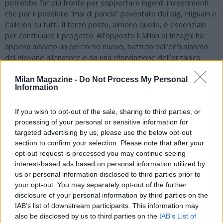
potrebbe far più fronte per sopportare ingenti investimenti
che per il possibile “mal di pancia” paventato dei big, Higuain e
Callejon su tutti. Il terzo posto, almeno quello, è essenziale
per continuare il progetto. All’opposto il Milan di Inzaghi ha
appena avviato un percorso nuovo, battuto dall’entusiasmo
del giovane allenatore e da una rifondazione dell’organico
ormai giunta a compimento, con l’eliminazione delle foglie
secche e degli stipendi pesanti. Il terzo posto per il Milan
Milan Magazine -
Do Not Process My Personal
Information
significherebbe dare un impulso determinante per condurre
un mercato da protagonista e per lanciare la sfida alla
Juventus. Ecco perché la tenzone di San Siro è quanto mai
If you wish to opt-out of the sale, sharing to third parties, or
importante, con il Napoli che deve assolutamente ritrovare la
processing of your personal or sensitive information for
targeted advertising by us, please use the below opt-out
vittoria, la qualità del gioco e la sicurezza misteriosamente
section to confirm your selection. Please note that after your
perse nei meandri dell’ultima sosta per le Nazionali (si è
opt-out request is processed you may continue seeing
passati dalle vittorie con Roma e Fiorentina ai pareggi con
interest-based ads based on personal information utilized by
Cagliari ed Empoli). Di contro il Milan ha l’occasione per
us or personal information disclosed to third parties prior to
agganciare in classifica proprio gli azzurri, probabilmente i più
your opt-out. You may separately opt-out of the further
seri candidati alla terza piazza nonostante il rendimento
disclosure of your personal information by third parties on the
altamente discontinuo. In mezzo, tuttavia, ci sono le terribili
IAB’s list of downstream participants. This information may
genovesi, ma questa è un’altra storia. Una vicenda, ed anzi un
also be disclosed by us to third parties on the
IAB’s List of
destino, analogo, è invece quello di Milan e Napoli, unite dalla