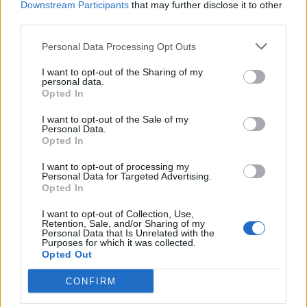
Downstream Participants
that may further disclose it to other
qualità del gioco offensivo e dalle terribili amnesie di una
third parties.
difesa poco supportata dal centrocampo. L’organico di
Benitez ha qualcosa in più di quello rossonero, ma il campo
Personal Data Processing Opt Outs
dovrà dimostrarlo una volta di più. Gli azzurri devono
svegliarsi e dare dimostrazione di autorevolezza e carattere,
I want to opt-out of the Sharing of my
personal data.
altrimenti il terzo posto sarà una chimera. Benitez farà giocare
Opted In
la formazione migliore possibile, con Henrique più di Mesto al
posto dello squalificato Maggio e con Higuain di nuovo
I want to opt-out of the Sale of my
Personal Data.
titolare. Il Pipita è chiamato a fare da trascinatore e le grandi
Opted In
sfide non le ha mai sbagliate, come il Napoli di Benitez.
Stavolta, però, è addirittura vietato sbagliare.
I want to opt-out of processing my
Personal Data for Targeted Advertising.
Opted In
Fonte: Dario Sarnataro per ""Napoli""
I want to opt-out of Collection, Use,
Retention, Sale, and/or Sharing of my
Personal Data that Is Unrelated with the
Purposes for which it was collected.
Opted Out
CONFIRM