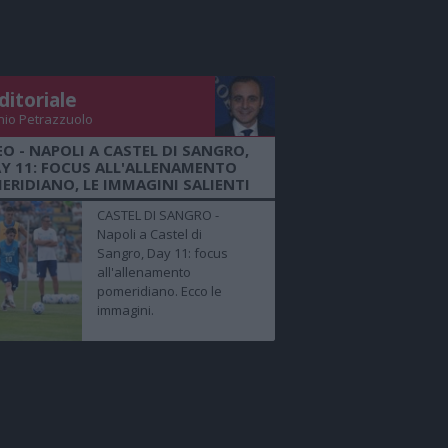
ditoriale
nio Petrazzuolo
EO - NAPOLI A CASTEL DI SANGRO,
Y 11: FOCUS ALL'ALLENAMENTO
ERIDIANO, LE IMMAGINI SALIENTI
CASTEL DI SANGRO -
Napoli a Castel di
Sangro, Day 11: focus
all'allenamento
pomeridiano. Ecco le
immagini.