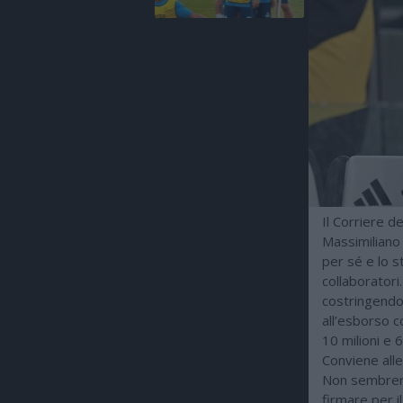
Il Corriere de
Massimiliano 
per sé e lo st
collaboratori
costringendo 
all’esborso c
10 milioni e 6
Conviene alle
Non sembrere
firmare per i