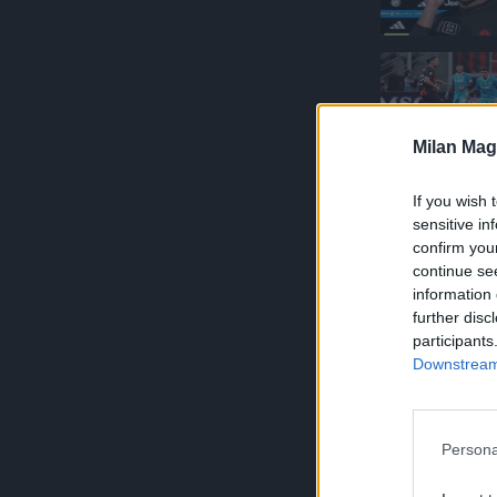
Milan Mag
If you wish 
sensitive in
confirm you
continue se
information 
further disc
participants
Downstream 
Persona