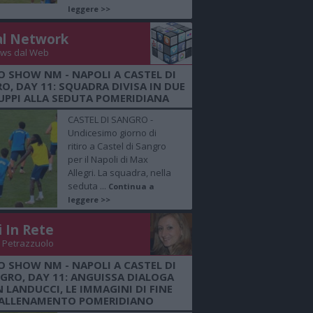
leggere >>
al Network
ws dal Web
O SHOW NM - NAPOLI A CASTEL DI
O, DAY 11: SQUADRA DIVISA IN DUE
UPPI ALLA SEDUTA POMERIDIANA
CASTEL DI SANGRO -
Undicesimo giorno di
ritiro a Castel di Sangro
per il Napoli di Max
Allegri. La squadra, nella
seduta ...
Continua a
leggere >>
i In Rete
 Petrazzuolo
O SHOW NM - NAPOLI A CASTEL DI
GRO, DAY 11: ANGUISSA DIALOGA
 LANDUCCI, LE IMMAGINI DI FINE
ALLENAMENTO POMERIDIANO