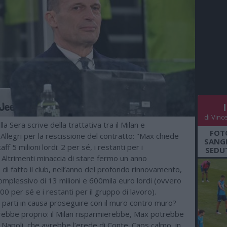
di Vinc
lla Sera scrive della trattativa tra il Milan e
FOT
Allegri per la rescissione del contratto: "Max chiede
SANGR
aff 5 milioni lordi: 2 per sé, i restanti per i
SEDU
. Altrimenti minaccia di stare fermo un anno
di fatto il club, nell’anno del profondo rinnovamento,
omplessivo di 13 milioni e 600mila euro lordi (ovvero
00 per sé e i restanti per il gruppo di lavoro).
 parti in causa proseguire con il muro contro muro?
bbe proprio: il Milan risparmierebbe, Max potrebbe
l Napoli, che avrebbe l’erede di Conte. Caos calmo, in