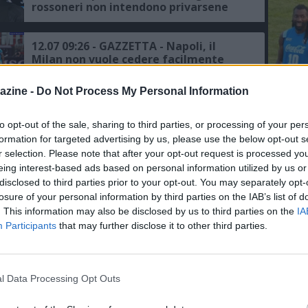
rossoneri non intendono privarsene
12.07 09:26 - GAZZETTA - Napoli, il
Milan non vuole cedere facilmente
Rabiot, l'idea di Cardinale
azine -
Do Not Process My Personal Information
12.07 07:24 - CORRIERE DELLA SERA -
L'An
Napoli, i possibili "intrecci" di
to opt-out of the sale, sharing to third parties, or processing of your per
del Nu
mercato con Milan e Juventus
formation for targeted advertising by us, please use the below opt-out s
FOTO 
r selection. Please note that after your opt-out request is processed y
DAY 1
eing interest-based ads based on personal information utilized by us or
10.07 09:07 - MERCATO - Schira: "Il d.s.
disclosed to third parties prior to your opt-out. You may separately opt-
P
Manna ha incontrato a Milano gli
losure of your personal information by third parties on the IAB’s list of
agenti di Falcone, ecco le ultime"
. This information may also be disclosed by us to third parties on the
IA
Participants
that may further disclose it to other third parties.
09.07 14:10 - MERCATO - Schira:
"Incontro positivo a Milano tra
Palermo e Napoli per Emanuele Rao"
l Data Processing Opt Outs
07.07 22:46 - SKY - Napoli, Manna a