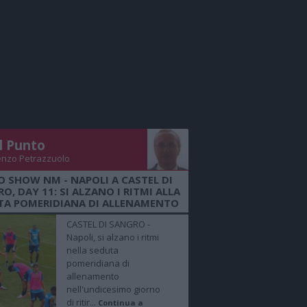
Il Punto
enzo Petrazzuolo
O SHOW NM - NAPOLI A CASTEL DI
O, DAY 11: SI ALZANO I RITMI ALLA
TA POMERIDIANA DI ALLENAMENTO
CASTEL DI SANGRO -
Napoli, si alzano i ritmi
nella seduta
pomeridiana di
allenamento
nell'undicesimo giorno
di ritir...
Continua a