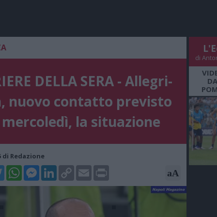
ZA
L'E
di Anto
VID
ERE DELLA SERA - Allegri-
DA
POM
, nuovo contatto previsto
 mercoledì, la situazione
05 di Redazione
k
tter
WhatsApp
Messenger
LinkedIn
Copy
Email
Print
aA
Link