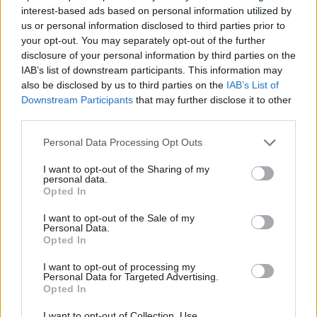
per simpatia. E tra l’altro De Bruyne ha passeggiato per il
interest-based ads based on personal information utilized by
campo, ha fatto un passaggio e mezzo pericoloso, non
us or personal information disclosed to third parties prior to
sfruttato. La sostituzione è stata giusta: dimostri di essere
your opt-out. You may separately opt-out of the further
disclosure of your personal information by third parties on the
tonico e di lottare, rimarrà sempre in campo. Perché la qualità
IAB’s list of downstream participants. This information may
non si discute, ma se passeggi giochi uno in meno”.
also be disclosed by us to third parties on the
IAB’s List of
Downstream Participants
that may further disclose it to other
third parties.
Personal Data Processing Opt Outs
I want to opt-out of the Sharing of my
personal data.
Opted In
I want to opt-out of the Sale of my
Personal Data.
Opted In
I want to opt-out of processing my
Personal Data for Targeted Advertising.
Opted In
I want to opt-out of Collection, Use,