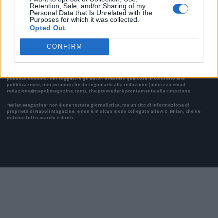
VAI ALLA VERSIONE CLASSICA
Retention, Sale, and/or Sharing of my
Personal Data that Is Unrelated with the
Purposes for which it was collected.
Opted Out
CONFIRM
Il materiale (testo, foto e video) consultabile in questo portale è di nostra proprietà.
Alcune foto (screenshot) ed articoli presenti su "Milan Magazine" sono in parte giunti da
internet, in quanto arrivati alla nostra attenzione attraverso regolari comunicati stampa
con immagini e testi allegati ed autorizzati alla pubblicazione, e quindi valutati di
pubblico dominio. Se i soggetti o gli autori avessero qualcosa in contrario alla
pubblicazione, non avranno che da segnalarlo alla redazione (indirizzo email:
redazione@napolimagazine.com
), che provvederà prontamente alla rimozione.
"Milan Magazine" non è una testata giornalistica, ma un sito di informazione di
proprietà di Napoli Magazine, e non è in alcun modo collegato alla A.C. Milan, che ne
detiene tutti i marchi e diritti.