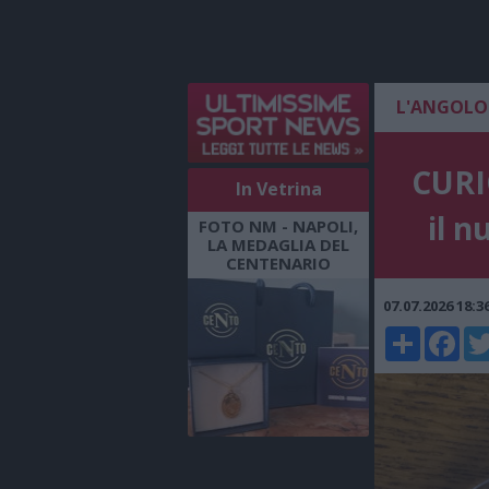
L'ANGOLO
CURI
In Vetrina
il n
FOTO NM - NAPOLI,
LA MEDAGLIA DEL
CENTENARIO
07.07.2026 18:
Share
Faceboo
Twi