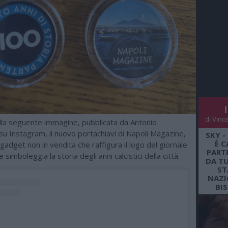
di Vinc
la seguente immagine, pubblicata da Antonio
u Instagram, il nuovo portachiavi di Napoli Magazine,
SKY -
È C
gadget non in vendita che raffigura il logo del giornale
PARTE
simboleggia la storia degli anni calcistici della città.
DA TU
ST
NAZI
BI