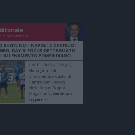
ditoriale
nio Petrazzuolo
O SHOW NM - NAPOLI A CASTEL DI
GRO, DAY 9: FOCUS DETTAGLIATO
LL’ALLENAMENTO POMERIDIANO
CASTEL DI SANGRO (AQ) -
Nono giorno di
allenamenti a Castel di
Sangro per il Napoli.
Nelle foto di "Napoli
Magazine"...
Continua a
leggere >>