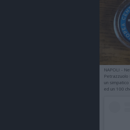
NAPOLI - Nel
Petrazzuolo s
un simpatico 
ed un 100 che 