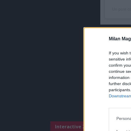
Un post c
ULTIMISSI
Milan Mag
If you wish 
sensitive in
confirm you
continue se
information 
further disc
participants
Downstream 
Persona
Interactive Zone