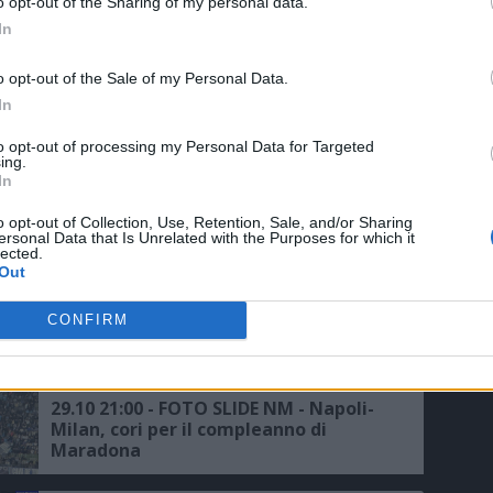
o opt-out of the Sharing of my personal data.
precedenti e l'analisi del match
In
o opt-out of the Sale of my Personal Data.
05.03 13:03 - L'EX - Milanese: "Il Napoli
In
può vendicarsi con il Torino, Osimhen
e Kvara sono devastanti"
to opt-out of processing my Personal Data for Targeted
ing.
In
11.02 23:34 - DAZN - Napoli, Mazzocchi:
"Meritavamo qualcosa in più rispetto
o opt-out of Collection, Use, Retention, Sale, and/or Sharing
ersonal Data that Is Unrelated with the Purposes for which it
al Milan"
lected.
Out
07.02 08:26 - CORRIERE DELLA SERA -
CONFIRM
Victor Osimhen salta Milan-Napoli,
ma sarà disponibile per il Genoa
29.10 21:00 - FOTO SLIDE NM - Napoli-
Milan, cori per il compleanno di
Maradona