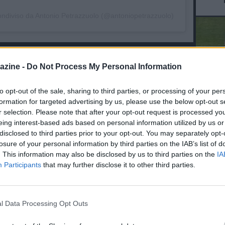
ondiviso da Antonio Petrazzuolo (@antoniopetrazzuolo)
ME L'ANGOLO
azine -
Do Not Process My Personal Information
05.04 09:07 - GAZZETTA - Milan,
Bartesaghi: "La partita con il Napoli è
to opt-out of the sale, sharing to third parties, or processing of your per
fondamentale per il finale di
L'An
formation for targeted advertising by us, please use the below opt-out s
stagione, ci sarà emozione, siamo
r selection. Please note that after your opt-out request is processed y
del Nu
una squadra forte e ogni avversario è
eing interest-based ads based on personal information utilized by us or
alla portata"
10.01 19:54 - SSCN - Napoli, ecco
VID
disclosed to third parties prior to your opt-out. You may separately opt-
l'arrivo degli azzurri a Milano per la
D
sfida contro l'Inter a San Siro
losure of your personal information by third parties on the IAB’s list of
POM
. This information may also be disclosed by us to third parties on the
IA
Participants
that may further disclose it to other third parties.
07.01 21:04 - DAZN - Napoli, Milinkovic-
Savic: "Evitabili i gol presi, ma la
reazione è stata buona, andremo a
Milano a giocarci la partita, saremo
l Data Processing Opt Outs
pronti"
27.09 10:44 - SSCN - Milan-Napoli, i