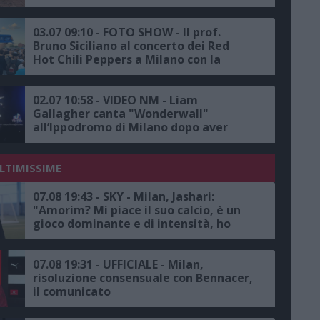
03.07 09:10 - FOTO SHOW - Il prof.
Bruno Siciliano al concerto dei Red
Hot Chili Peppers a Milano con la
sciarpa del Napoli campione d’Italia
02.07 10:58 - VIDEO NM - Liam
Gallagher canta "Wonderwall"
all’Ippodromo di Milano dopo aver
ringraziato i tifosi del Milan per i
messaggi ricevuti in seguito alla
vittoria della Champions contro
ULTIMISSIME
l’Inter
07.08 19:43 - SKY - Milan, Jashari:
"Amorim? Mi piace il suo calcio, è un
gioco dominante e di intensità, ho
grande rispetto per il mister"
07.08 19:31 - UFFICIALE - Milan,
risoluzione consensuale con Bennacer,
il comunicato