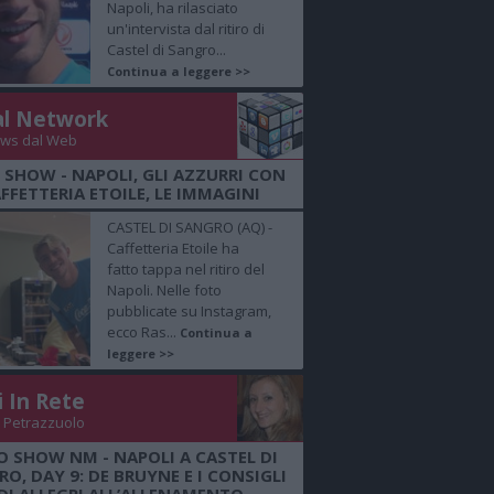
Napoli, ha rilasciato
un'intervista dal ritiro di
Castel di Sangro...
Continua a leggere >>
al Network
ws dal Web
 SHOW - NAPOLI, GLI AZZURRI CON
FFETTERIA ETOILE, LE IMMAGINI
CASTEL DI SANGRO (AQ) -
Caffetteria Etoile ha
fatto tappa nel ritiro del
Napoli. Nelle foto
pubblicate su Instagram,
ecco Ras...
Continua a
leggere >>
i In Rete
 Petrazzuolo
O SHOW NM - NAPOLI A CASTEL DI
O, DAY 9: DE BRUYNE E I CONSIGLI