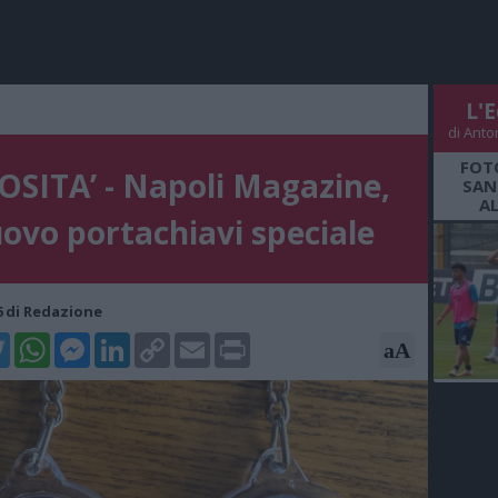
L'E
di Anto
FOT
OSITA’ - Napoli Magazine,
SAN
A
uovo portachiavi speciale
36 di Redazione
k
tter
WhatsApp
Messenger
LinkedIn
Copy
Email
Print
aA
Link