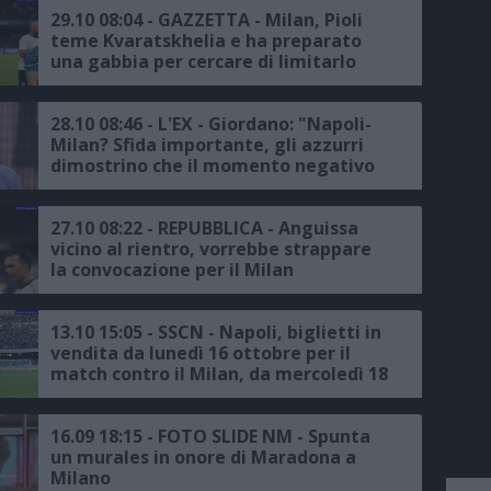
29.10 08:04 - GAZZETTA - Milan, Pioli
teme Kvaratskhelia e ha preparato
una gabbia per cercare di limitarlo
28.10 08:46 - L'EX - Giordano: "Napoli-
Milan? Sfida importante, gli azzurri
dimostrino che il momento negativo
è passato"
27.10 08:22 - REPUBBLICA - Anguissa
vicino al rientro, vorrebbe strappare
la convocazione per il Milan
13.10 15:05 - SSCN - Napoli, biglietti in
vendita da lunedì 16 ottobre per il
match contro il Milan, da mercoledì 18
ottobre per la sfida con l'Empoli: ecco
prezzi, modalità e dettagli
16.09 18:15 - FOTO SLIDE NM - Spunta
un murales in onore di Maradona a
Milano