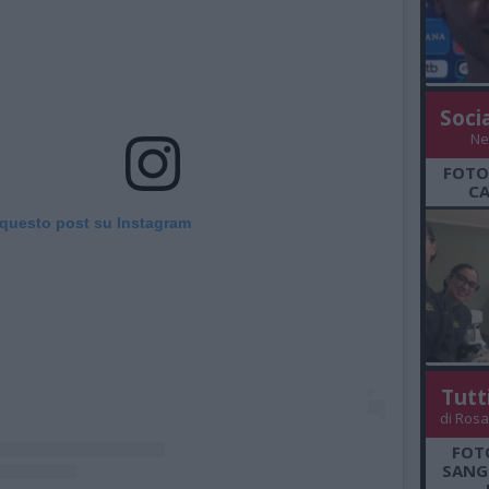
Soci
Ne
FOTO
CA
 questo post su Instagram
Tutt
di Rosa
FOT
SANGR