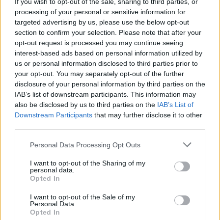
If you wish to opt-out of the sale, sharing to third parties, or
Willian Pacho (Paris SG), Joel Ordóñez (Club Brugge), Félix
processing of your personal or sensitive information for
Torres (Internacional), Jackson Porozo (Tijuana), Angelo
targeted advertising by us, please use the below opt-out
Preciado (Atlético Mineiro).
section to confirm your selection. Please note that after your
opt-out request is processed you may continue seeing
Centrocampisti: Moisés Caicedo (Chelsea), Alan Franco
interest-based ads based on personal information utilized by
(Atlético Mineiro), Alan Minda (Atlético Mineiro), Pedro Vite
us or personal information disclosed to third parties prior to
(Pumas), Jeremy Arévalo (Stoccarda), Kendry Páez (River
your opt-out. You may separately opt-out of the further
Plate), Jordy Alcívar (Independiente del Valle), Nilson Angulo
disclosure of your personal information by third parties on the
(Sunderland), Anthony Valencia (Royal Antwerp), John Yeboah
IAB’s list of downstream participants. This information may
(Venezia), Denil Castillo (Midtjylland), Gonzalo Plata
also be disclosed by us to third parties on the
IAB’s List of
(Flamengo).
Downstream Participants
that may further disclose it to other
third parties.
Attaccanti: Enner Valencia (Pachuca), Kevin Rodríguez (San
Gallo), Jordy Caicedo (Huracán), Yaimar Medina (Genk).
Personal Data Processing Opt Outs
I want to opt-out of the Sharing of my
personal data.
Opted In
I want to opt-out of the Sale of my
Personal Data.
Opted In