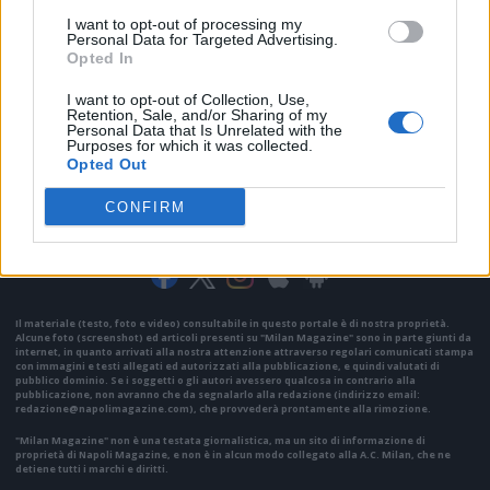
I want to opt-out of processing my
Personal Data for Targeted Advertising.
Opted In
I want to opt-out of Collection, Use,
Retention, Sale, and/or Sharing of my
Personal Data that Is Unrelated with the
Purposes for which it was collected.
Opted Out
CONFIRM
VAI ALLA VERSIONE CLASSICA
Il materiale (testo, foto e video) consultabile in questo portale è di nostra proprietà.
Alcune foto (screenshot) ed articoli presenti su "Milan Magazine" sono in parte giunti da
internet, in quanto arrivati alla nostra attenzione attraverso regolari comunicati stampa
con immagini e testi allegati ed autorizzati alla pubblicazione, e quindi valutati di
pubblico dominio. Se i soggetti o gli autori avessero qualcosa in contrario alla
pubblicazione, non avranno che da segnalarlo alla redazione (indirizzo email:
redazione@napolimagazine.com
), che provvederà prontamente alla rimozione.
"Milan Magazine" non è una testata giornalistica, ma un sito di informazione di
proprietà di Napoli Magazine, e non è in alcun modo collegato alla A.C. Milan, che ne
detiene tutti i marchi e diritti.