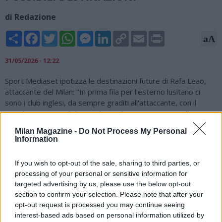
di Redazione
Share
Facebook
Twitter
WhatsApp
Messenger
LinkedIn
Copy
Email
Print
aA
Link
31/05/2026 - 12:22
Sport Mediaset ipotizza le destinazioni future di Rafa Leao,
attaccante del Milan: "In prima fila per l'esterno lusitano ci
sono i club inglesi, da sempre graditi all'attaccante, con il
Manchester United di Carrick in pole position grazie alla
qualificazione in Champions League e al fascino storico legato
Milan Magazine -
Do Not Process My Personal
all'idolo Cristiano Ronaldo, seguito a ruota dall'Arsenal e dal
Information
Chelsea, quest'ultimo facilitato dai recenti e rapidi affari
conclusi con il Milan come l'operazione Nkunku. Più defilati sullo
If you wish to opt-out of the sale, sharing to third parties, or
sfondo rimangono il Tottenham di De Zerbi, il Liverpool e il
processing of your personal or sensitive information for
Newcastle. Sono da escludere Barcellona - che ha appena
targeted advertising by us, please use the below opt-out
preso Gordon -, Psg e Bayern Monaco. Se Leao decidesse di
section to confirm your selection. Please note that after your
lasciare i top 5 club europei potrebbe esserci un derby turco
opt-out request is processed you may continue seeing
tra Galatasaray e Fenerbahce, oppure i ricchi contratti della
interest-based ads based on personal information utilized by