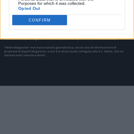
Purposes for which it was collected.
Opted Out
Il materiale (testo, foto e video) consultabile in questo portale è di nostra proprietà.
Alcune foto (screenshot) ed articoli presenti su "Milan Magazine" sono in parte giunti da
CONFIRM
internet, in quanto arrivati alla nostra attenzione attraverso regolari comunicati stampa
con immagini e testi allegati ed autorizzati alla pubblicazione, e quindi valutati di
pubblico dominio. Se i soggetti o gli autori avessero qualcosa in contrario alla
pubblicazione, non avranno che da segnalarlo alla redazione (indirizzo email:
redazione@napolimagazine.com
), che provvederà prontamente alla rimozione.
"Milan Magazine" non è una testata giornalistica, ma un sito di informazione di
proprietà di Napoli Magazine, e non è in alcun modo collegato alla A.C. Milan, che ne
detiene tutti i marchi e diritti.