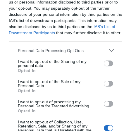
Saudi Pro League, dove l'Al Hilal di Simone Inzaghi e dell'ex
us or personal information disclosed to third parties prior to
compagno Theo Hernandez è pronto a ricoprire d'oro il
your opt-out. You may separately opt-out of the further
numero 10 rossonero. Infine, resta la Mls americana".
disclosure of your personal information by third parties on the
IAB’s list of downstream participants. This information may
also be disclosed by us to third parties on the
IAB’s List of
Downstream Participants
that may further disclose it to other
third parties.
Personal Data Processing Opt Outs
I want to opt-out of the Sharing of my
personal data.
Opted In
I want to opt-out of the Sale of my
Personal Data.
Opted In
I want to opt-out of processing my
Personal Data for Targeted Advertising.
Opted In
VAI ALLA VERSIONE CLASSICA
I want to opt-out of Collection, Use,
Retention, Sale, and/or Sharing of my
Personal Data that Is Unrelated with the