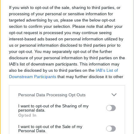
delle figure di amministratore e direttore sportivo, che
possono sicuramente essere trovate anche all’estero, se una
If you wish to opt-out of the sale, sharing to third parties, or
cosa di buono abbiamo oggi in Italia, vista la carenza di talenti
processing of your personal or sensitive information for
dal punto di vista tecnico, sono proprio gli allenatori. Lo
targeted advertising by us, please use the below opt-out
section to confirm your selection. Please note that after your
dimostrano gli ultimi successi di tecnici italiani all’estero, così
opt-out request is processed you may continue seeing
come la presenza di allenatori visionari in Premier League
interest-based ads based on personal information utilized by
come De Zerbi al Tottenham e Maresca molto probabilmente
us or personal information disclosed to third parties prior to
al Manchester City. Questo per dire che la tradizione degli
your opt-out. You may separately opt-out of the further
allenatori italiani è una tradizione vincente, che da sempre ha
disclosure of your personal information by third parties on the
portato il nostro calcio a esportare qualità sulle panchine
IAB’s list of downstream participants. This information may
all’estero. Perché quindi il Milan si ostina a cercare un
also be disclosed by us to third parties on the
IAB’s List of
allenatore straniero? Un tecnico alla Fabregas, come filtrato
Downstream Participants
that may further disclose it to other
da Casa Milan nei giorni scorsi. Tuttavia, i due nomi su cui il
third parties.
Milan si sta concentrando oggi, Glasner e Slot, hanno
caratteristiche che poco hanno a che vedere con
Personal Data Processing Opt Outs
un’impostazione alla Fabregas”.
I want to opt-out of the Sharing of my
personal data.
Opted In
I want to opt-out of the Sale of my
Personal Data.