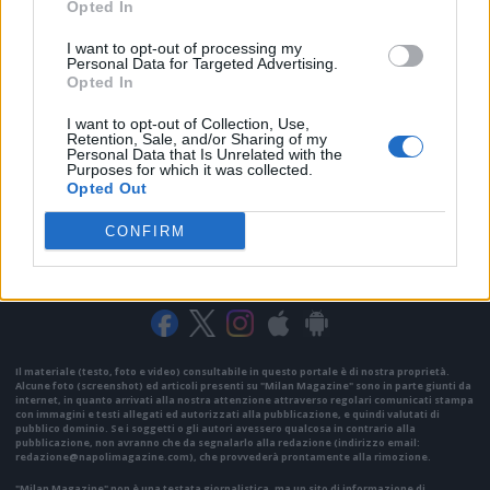
Opted In
I want to opt-out of processing my
Personal Data for Targeted Advertising.
Opted In
I want to opt-out of Collection, Use,
Retention, Sale, and/or Sharing of my
Personal Data that Is Unrelated with the
Purposes for which it was collected.
Opted Out
CONFIRM
VAI ALLA VERSIONE CLASSICA
Il materiale (testo, foto e video) consultabile in questo portale è di nostra proprietà.
Alcune foto (screenshot) ed articoli presenti su "Milan Magazine" sono in parte giunti da
internet, in quanto arrivati alla nostra attenzione attraverso regolari comunicati stampa
con immagini e testi allegati ed autorizzati alla pubblicazione, e quindi valutati di
pubblico dominio. Se i soggetti o gli autori avessero qualcosa in contrario alla
pubblicazione, non avranno che da segnalarlo alla redazione (indirizzo email:
redazione@napolimagazine.com
), che provvederà prontamente alla rimozione.
"Milan Magazine" non è una testata giornalistica, ma un sito di informazione di