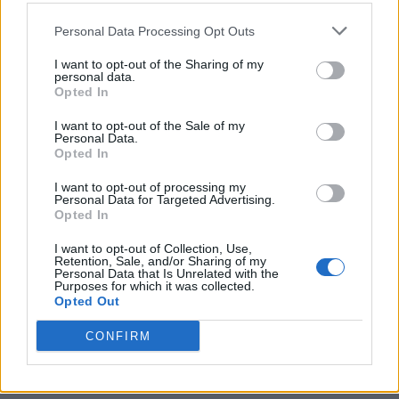
odioso che queste circostanze possano travolgere la
Personal Data Processing Opt Outs
passione anche di ragazzi e bambini. Segnali dal vetro dei
designatori? Sarebbe un abuso di ufficio ed è terrificante: già
I want to opt-out of the Sharing of my
questo dovrebbe portare all'allontanamento di questi
personal data.
Opted In
personaggi dal calcio. Che funzione poteva avere Rocchi in
sala Var rispetto agli arbitri che avrebbero dovuto giudicare
I want to opt-out of the Sale of my
autonomamente? L'unica è quella di imprimere una sua
Personal Data.
decisione o influire. Non è previsto dal regolamento che il
Opted In
designatore faccia assistenza: bisogna attenersi al
I want to opt-out of processing my
regolamento».
Personal Data for Targeted Advertising.
Opted In
I want to opt-out of Collection, Use,
Retention, Sale, and/or Sharing of my
Personal Data that Is Unrelated with the
Purposes for which it was collected.
Opted Out
CONFIRM