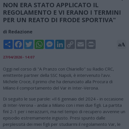
NON ERA STATO APPLICATO IL
REGOLAMENTO E VI ERANO I TERMINI
PER UN REATO DI FRODE SPORTIVA"
di Redazione
Share
Facebook
Twitter
WhatsApp
Messenger
LinkedIn
Copy
Email
Print
aA
Link
27/04/2026 - 14:07
Oggi nel corso di "A Pranzo con Chiariello" su Radio CRC,
emittente partner della SSC Napoli, è intervenuto l'avv.
Michele Croce, il primo che ha denunciato alla Procura di
Milano il comportamento del Var in Inter-Verona.
Di seguito le sue parole: «Il 6 gennaio del 2024 - in occasione
di Inter-Verona - andai a Milano con i miei due figli. La partita
finì 2-1 per i nerazzurri, ma nel tempo di recupero avvenne un
episodio estremamente ingiusto. Presi spunto dalle
perplessità dei miei figli per studiarmi il regolamento Var, le