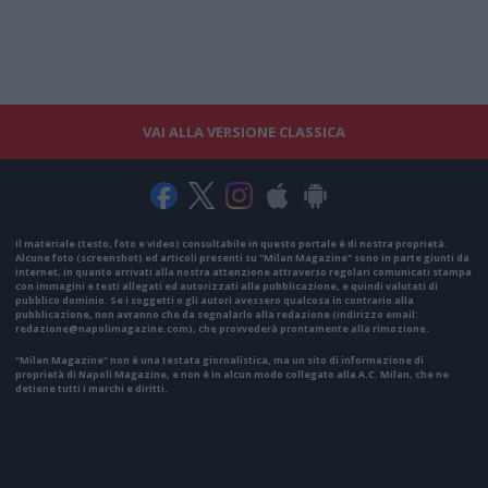
VAI ALLA VERSIONE CLASSICA
Il materiale (testo, foto e video) consultabile in questo portale è di nostra proprietà.
Alcune foto (screenshot) ed articoli presenti su "Milan Magazine" sono in parte giunti da
internet, in quanto arrivati alla nostra attenzione attraverso regolari comunicati stampa
con immagini e testi allegati ed autorizzati alla pubblicazione, e quindi valutati di
pubblico dominio. Se i soggetti o gli autori avessero qualcosa in contrario alla
pubblicazione, non avranno che da segnalarlo alla redazione (indirizzo email:
redazione@napolimagazine.com
), che provvederà prontamente alla rimozione.
"Milan Magazine" non è una testata giornalistica, ma un sito di informazione di
proprietà di Napoli Magazine, e non è in alcun modo collegato alla A.C. Milan, che ne
detiene tutti i marchi e diritti.