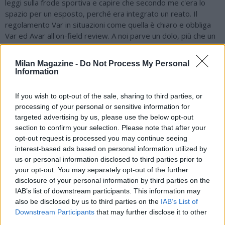
leggi sulla frode sportiva e capire che secondo me c'era lo
spazio per un esposto, perché era integrato un reato. Il
regolamento Var in situazioni come quella è chiaro e obbliga
Var ed Avar all'on-field review. A noi parve un dolo, più che un
errore: come un'omissione d'atti d'ufficio. La legge 401 sulla
frode sportiva prevede due fattispecie criminose, ossia quella
Milan Magazine -
Do Not Process My Personal
corruttiva o quella che determina un diverso risultato
Information
sportivo. In tal senso mi parve integrato il reato, scrissi
l'esposto e lo depositai telematicamente alla Procura di
If you wish to opt-out of the sale, sharing to third parties, or
Repubblica del Tribunale di Milano. Mi sono sentito con la
processing of your personal or sensitive information for
Guardia di Finanza, che poi ha collaborato con Ascione (il
targeted advertising by us, please use the below opt-out
pubblico ministero n.d.r.) e mi sono poi confrontato anche con
section to confirm your selection. Please note that after your
lui a Milano: era il luglio del 2025 e gli ho dato degli spunti. C'è
opt-out request is processed you may continue seeing
stata una manovra per favorire l'Inter? In quell'episodio il
interest-based ads based on personal information utilized by
risultato è chiaro. È stata una frode sportiva ed è stata
us or personal information disclosed to third parties prior to
favorita una squadra. Chiaramente mi riferisco solo a quella
your opt-out. You may separately opt-out of the further
circostanza. C'è stata un'omissione di intervento - che da
disclosure of your personal information by third parties on the
regolamento doveva essere obbligatorio - che ha
IAB’s list of downstream participants. This information may
compromesso il risultato finale della gara. In quel caso al Var
also be disclosed by us to third parties on the
IAB’s List of
c'era Nasca e come Avar Vuolo. Io l'ho fatto per senso di
Downstream Participants
that may further disclose it to other
third parties.
giustizia, mi sono sentito in dovere di farlo, perché ritengo