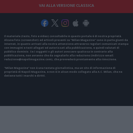
VAI ALLA VERSIONE CLASSICA
Il materiale (testo, foto e video) consultabile in questo portale è di nostra proprietà.
Alcune foto (screenshot) ed articoli presenti su "Milan Magazine" sono in parte giunti da
internet, in quanto arrivati alla nostra attenzione attraverso regolari comunicati stampa
con immagini e testi allegati ed autorizzati alla pubblicazione, e quindi valutati di
pubblico dominio. Se i soggetti o gli autori avessero qualcosa in contrario alla
pubblicazione, non avranno che da segnalarlo alla redazione (indirizzo email:
redazione@napolimagazine.com
), che provvederà prontamente alla rimozione.
"Milan Magazine" non è una testata giornalistica, ma un sito di informazione di
proprietà di Napoli Magazine, e non è in alcun modo collegato alla A.C. Milan, che ne
detiene tutti i marchi e diritti.