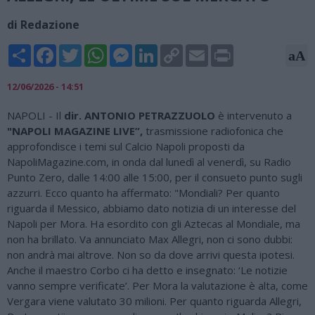
di Redazione
Share
Facebook
Twitter
WhatsApp
Messenger
LinkedIn
Copy
Email
Print
aA
Link
12/06/2026 - 14:51
NAPOLI - Il
dir. ANTONIO PETRAZZUOLO
è intervenuto a
"NAPOLI MAGAZINE LIVE”,
trasmissione radiofonica che
approfondisce i temi sul Calcio Napoli proposti da
NapoliMagazine.com, in onda dal lunedì al venerdì, su Radio
Punto Zero, dalle 14:00 alle 15:00, per il consueto punto sugli
azzurri. Ecco quanto ha affermato: "Mondiali? Per quanto
riguarda il Messico, abbiamo dato notizia di un interesse del
Napoli per Mora. Ha esordito con gli Aztecas al Mondiale, ma
non ha brillato. Va annunciato Max Allegri, non ci sono dubbi:
non andrà mai altrove. Non so da dove arrivi questa ipotesi.
Anche il maestro Corbo ci ha detto e insegnato: ‘Le notizie
vanno sempre verificate’. Per Mora la valutazione è alta, come
Vergara viene valutato 30 milioni. Per quanto riguarda Allegri,