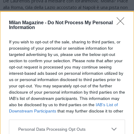
De Laurentiis prova a mediare con Ibrahimovic. Molina? Piace
alla Roma, Gila della Lazio accostato al Napoli è una pista non
semplice. E’ per questo che è uscito fuori anche il nome di
Gatti, non entusiasma ma è un’opzione all’orizzonte. Lucca
Milan Magazine -
Do Not Process My Personal
sarà valutato da Allegri a Dimaro. Il 6 luglio verrà presentata la
Information
nuova maglia sulla MSC World. Sarà trasmessa alle 15:00 su
Youtube, mentre noi faremo la diretta testuale e alla fine sarà
If you wish to opt-out of the sale, sharing to third parties, or
possibile leggerla e rivederla. Neymar è stato un nome
processing of your personal or sensitive information for
valutato realmente prima dell’arrivo di De Bruyne. Poi, non se
targeted advertising by us, please use the below opt-out
ne fece niente e si andò dritto sul belga. Complimenti al
section to confirm your selection. Please note that after your
Napoli".
opt-out request is processed you may continue seeing
interest-based ads based on personal information utilized by
us or personal information disclosed to third parties prior to
your opt-out. You may separately opt-out of the further
disclosure of your personal information by third parties on the
IAB’s list of downstream participants. This information may
also be disclosed by us to third parties on the
IAB’s List of
Downstream Participants
that may further disclose it to other
third parties.
Personal Data Processing Opt Outs