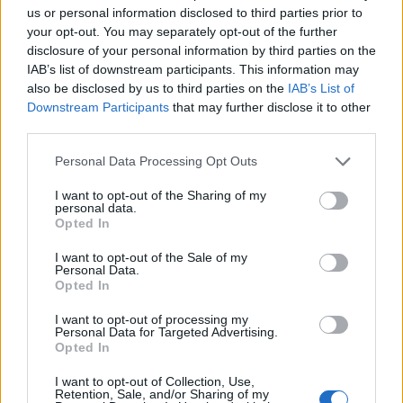
us or personal information disclosed to third parties prior to
notizie, abbiamo un amico in comune italiano che gli avrà
your opt-out. You may separately opt-out of the further
riportato qualcosa. Non credo, però, che possa realmente
disclosure of your personal information by third parties on the
arrivare al Napoli o alla Nazionale italiana, i costi sono elevati.
IAB’s list of downstream participants. This information may
Dovrebbe abbassare i propri parametri, ma credo che possa
also be disclosed by us to third parties on the
IAB’s List of
optare per un anno di riposo, lo ha già fatto in passato".
Downstream Participants
that may further disclose it to other
third parties.
Personal Data Processing Opt Outs
I want to opt-out of the Sharing of my
personal data.
Opted In
I want to opt-out of the Sale of my
Personal Data.
Opted In
I want to opt-out of processing my
Personal Data for Targeted Advertising.
Opted In
I want to opt-out of Collection, Use,
Retention, Sale, and/or Sharing of my