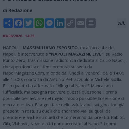
di Redazione
Share
Facebook
Twitter
WhatsApp
Messenger
LinkedIn
Copy
Email
Print
aA
Link
03/06/2026 - 14:35
NAPOLI -
MASSIMILIANO ESPOSITO
, ex attaccante del
Napoli, è intervenuto a
"NAPOLI MAGAZINE LIVE"
, su Radio
Punto Zero, trasmissione radiofonica dedicata al Calcio Napoli,
che approfondisce i temi proposti sul web da
NapoliMagazine.Com, in onda dal lunedì al venerdì, dalle 14:00
alle 15:00, condotta da Antonio Petrazzuolo e Michele Sibilla.
Ecco quanto ha affermato: "Allegri al Napoli? Manca solo
l'ufficialità, ma bisogna risolvere questa questione il prima
possibile per avviare nel miglior modo possibile la sessione di
mercato estiva. Bisogna fare delle valutazioni sui giocatori già
presenti in rosa, su quelli che andranno via, su quelli da
prendere e anche su quelli che torneranno dai prestiti. Rabiot,
Gila, Vlahovic, Kean e altri nomi accostati al Napoli? I nomi