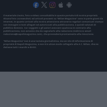
Il materiale (testo, foto e video) consultabile in questo portale è di nostra proprietà.
Alcune foto (screenshot) ed articoli presenti su "Milan Magazine" sono in parte giunti da
internet, in quanto arrivati alla nostra attenzione attraverso regolari comunicati stampa
con immagini e testi allegati ed autorizzati alla pubblicazione, e quindi valutati di
pubblico dominio. Se i soggetti o gli autori avessero qualcosa in contrario alla
pubblicazione, non avranno che da segnalarlo alla redazione (indirizzo email:
redazione@napolimagazine.com
), che provvederà prontamente alla rimozione.
"Milan Magazine" non è una testata giornalistica, ma un sito di informazione di
proprietà di Napoli Magazine, e non è in alcun modo collegato alla A.C. Milan, che ne
detiene tutti i marchi e diritti.