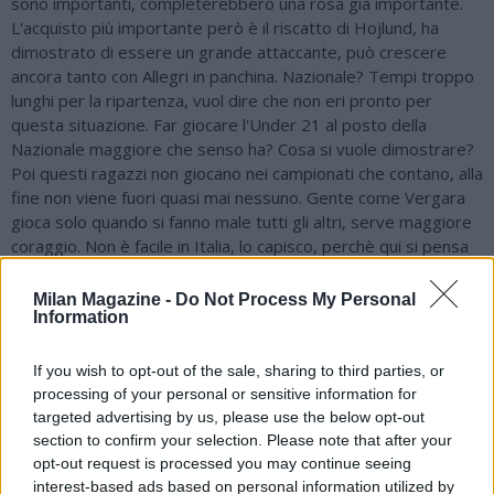
sono importanti, completerebbero una rosa già importante.
L'acquisto più importante però è il riscatto di Hojlund, ha
dimostrato di essere un grande attaccante, può crescere
ancora tanto con Allegri in panchina. Nazionale? Tempi troppo
lunghi per la ripartenza, vuol dire che non eri pronto per
questa situazione. Far giocare l'Under 21 al posto della
Nazionale maggiore che senso ha? Cosa si vuole dimostrare?
Poi questi ragazzi non giocano nei campionati che contano, alla
fine non viene fuori quasi mai nessuno. Gente come Vergara
gioca solo quando si fanno male tutti gli altri, serve maggiore
coraggio. Non è facile in Italia, lo capisco, perchè qui si pensa
solo al risultato, ma senza cambiare questa mentalità sarà
sempre più difficile. Parole di De Bruyne su Conte? Anche con
Milan Magazine -
Do Not Process My Personal
Information
Guardiola e il City non si era lasciato benissimo, poi Pep è un
po' più furbo e ha mascherato la cosa. Ha fatto queste
considerazioni a fine stagione perchè non si è sentito davvero
If you wish to opt-out of the sale, sharing to third parties, or
importante, per Conte nessuno era indispensabile. Anche la
processing of your personal or sensitive information for
posizione in campo forse ha inciso. La situazione però è stata
targeted advertising by us, please use the below opt-out
gestita bene, perchè è venuto tutto fuori solo dopo l'addio di
section to confirm your selection. Please note that after your
Conte, dopo una stagione così difficile ci può stare. Guardiola
opt-out request is processed you may continue seeing
interest-based ads based on personal information utilized by
accostato anche al Napoli e all'Italia? Avrà letto anche lui certe